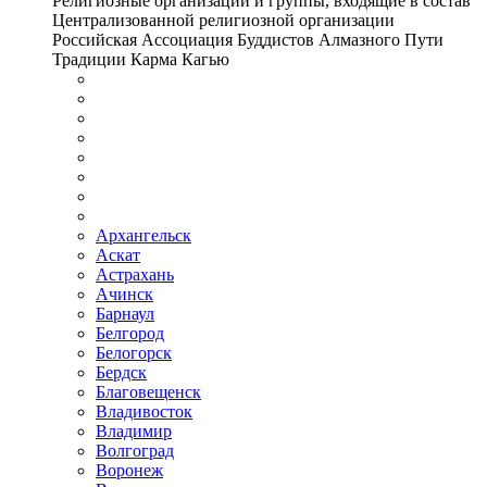
Религиозные организации и группы, входящие в состав
Централизованной религиозной организации
Российская Ассоциация Буддистов Алмазного Пути
Традиции Карма Кагью
Архангельск
Аскат
Астрахань
Ачинск
Барнаул
Белгород
Белогорск
Бердск
Благовещенск
Владивосток
Владимир
Волгоград
Воронеж