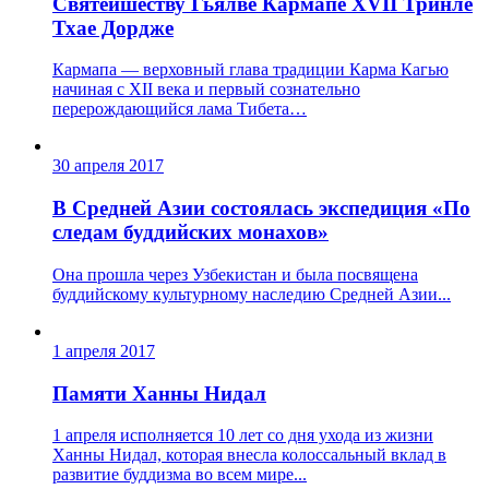
Святейшеству Гьялве Кармапе ХVII Тринле
Тхае Дордже
Кармапа — верховный глава традиции Карма Кагью
начиная с XII века и первый сознательно
перерождающийся лама Тибета…
30 апреля 2017
В Средней Азии состоялась экспедиция «По
следам буддийских монахов»
Она прошла через Узбекистан и была посвящена
буддийскому культурному наследию Средней Азии...
1 апреля 2017
Памяти Ханны Нидал
1 апреля исполняется 10 лет со дня ухода из жизни
Ханны Нидал, которая внесла колоссальный вклад в
развитие буддизма во всем мире...