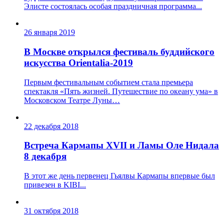
Элисте состоялась особая праздничная программа...
26 января 2019
В Москве открылся фестиваль буддийского
искусства Orientalia-2019
Первым фестивальным событием стала премьера
спектакля «Пять жизней. Путешествие по океану ума» в
Московском Театре Луны…
22 декабря 2018
Встреча Кармапы XVII и Ламы Оле Нидала
8 декабря
В этот же день первенец Гьялвы Кармапы впервые был
привезен в KIBI...
31 октября 2018