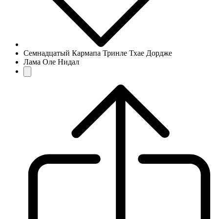
Семнадцатый Кармапа Тринле Тхае Дордже
Лама Оле Нидал