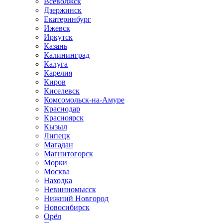
Всеволжск
Дзержинск
Екатеринбург
Ижевск
Иркутск
Казань
Калининград
Калуга
Карелия
Киров
Киселевск
Комсомольск-на-Амуре
Краснодар
Красноярск
Кызыл
Липецк
Магадан
Магнитогорск
Морки
Москва
Находка
Невинномысск
Нижний Новгород
Новосибирск
Орёл