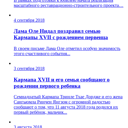
В рамках подготовки к юбилею начата реализация
масштабного реставрационно-строительного проекта…
4 сентября 2018
Лама Оле Нидал поздравил семью
Кармапы XVII с рождением первенца
В своем письме Лама Оле отметил особую значимость
этого счастливого события...
3 сентября 2018
Кармапа XVII и его семья сообщают о
рождении первого ребенка
Семнадцатый Кармапа Тринле Тхае Дордже и его жена
Сангьюмла Ринчен Янгзом с огромной радостью
сообщают о том, что 11 августа 2018 года родился их
первый ребёнок, мальчик...
3 августа 2018