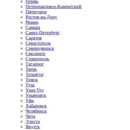
Пермь
Петропавловск-Камчатский
Пятигорск
Ростов-на-Дону
Рязань
Самара
Санкт-Петербург
Саратов
Севастополь
Северодвинск
Смоленск
Ставрополь
Таганрог
Тверь
Тольятти
Томск
Тула
Улан-Удэ
Ульяновск
Уфа
Хабаровск
Челябинск
Чита
Элиста
Якутск