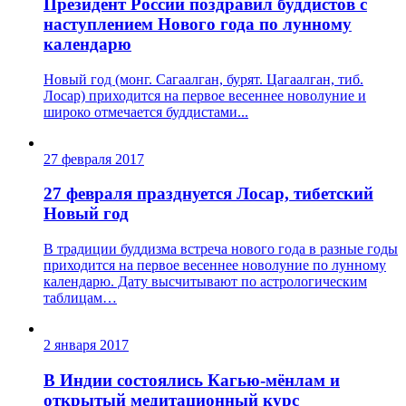
Президент России поздравил буддистов с
наступлением Нового года по лунному
календарю
Новый год (монг. Сагаалган, бурят. Цагаалган, тиб.
Лосар) приходится на первое весеннее новолуние и
широко отмечается буддистами...
27 февраля 2017
27 февраля празднуется Лосар, тибетский
Новый год
В традиции буддизма встреча нового года в разные годы
приходится на первое весеннее новолуние по лунному
календарю. Дату высчитывают по астрологическим
таблицам…
2 января 2017
В Индии состоялись Кагью-мёнлам и
открытый медитационный курс