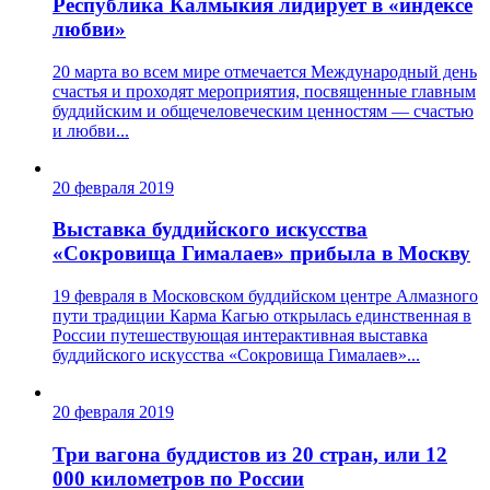
Республика Калмыкия лидирует в «индексе
любви»
20 марта во всем мире отмечается Международный день
счастья и проходят мероприятия, посвященные главным
буддийским и общечеловеческим ценностям — счастью
и любви...
20 февраля 2019
Выставка буддийского искусства
«Сокровища Гималаев» прибыла в Москву
19 февраля в Московском буддийском центре Алмазного
пути традиции Карма Кагью открылась единственная в
России путешествующая интерактивная выставка
буддийского искусства «Сокровища Гималаев»...
20 февраля 2019
Три вагона буддистов из 20 стран, или 12
000 километров по России