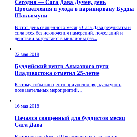
Сегодня — Сага Дава Дучен, день
Просветления и ухода в паринирвану Будды
Шакьямуни
В этот день священного месяца Сага Дава результаты и
сила всех без исключения намерений, пожеланий и
действий возрастают в миллионы раз...
22 мая 2018
Буддийский центр Алмазного пути
Владивостока отметил 25-летие
К этому событию центр приурочил ряд культурно-
познавательных мероприятий…
16 мая 2018
Начался священный для буддистов месяц
Сага Дава
В этом месяце Будда Шакьямуни родился, достиг