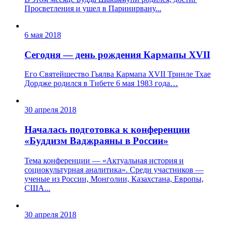
Просветления и ушел в Паринирвану...
6 мая 2018
Сегодня — день рождения Кармапы XVII
Его Святейшество Гьялва Кармапа ХVII Тринле Тхае
Дордже родился в Тибете 6 мая 1983 года…
30 апреля 2018
Началась подготовка к конференции
«Буддизм Ваджраяны в России»
Тема конференции — «Актуальная история и
социокультурная аналитика». Среди участников —
ученые из России, Монголии, Казахстана, Европы,
США...
30 апреля 2018