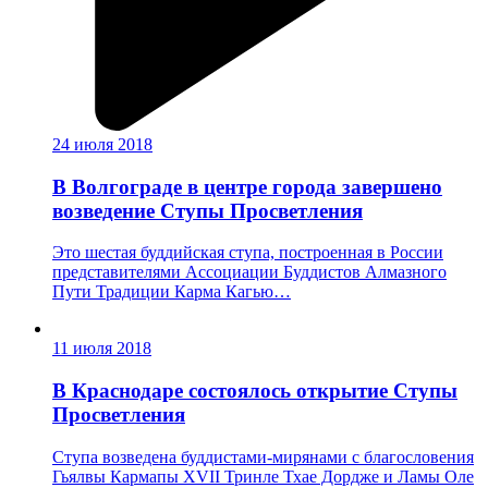
24 июля 2018
В Волгограде в центре города завершено
возведение Ступы Просветления
Это шестая буддийская ступа, построенная в России
представителями Ассоциации Буддистов Алмазного
Пути Традиции Карма Кагью…
11 июля 2018
В Краснодаре состоялось открытие Ступы
Просветления
Ступа возведена буддистами-мирянами с благословения
Гьялвы Кармапы ХVII Тринле Тхае Дордже и Ламы Оле