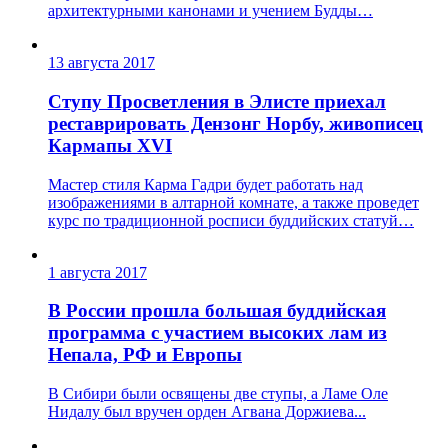
архитектурными канонами и учением Будды…
13 августа 2017
Ступу Просветления в Элисте приехал
реставрировать Дензонг Норбу, живописец
Кармапы XVI
Мастер стиля Карма Гадри будет работать над
изображениями в алтарной комнате, а также проведет
курс по традиционной росписи буддийских статуй…
1 августа 2017
В России прошла большая буддийская
программа с участием высоких лам из
Непала, РФ и Европы
В Сибири были освящены две ступы, а Ламе Оле
Нидалу был вручен орден Агвана Доржиева...