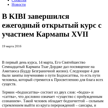
События
Новости
В KIBI завершился
ежегодный открытый курс с
участием Кармапы XVII
19 марта 2016
В первый день курса, 14 марта, Eго Святейшество
Семнадцатый Кармапа Тхае Дордже дал посвящение на
Амитаюса (Будду Безграничной жизни). Следующие 4 дня
были заняты поучениями о пути Бодхисаттвы, то есть пути
человека, который стремится к Просветлению для блага всех
существ.
Термин «бодхисаттва» состоит из двух слов: «бодхи» и
«саттва», что дословно означает «существо с пробужденным
сознанием». Такой человек обладает бодхичиттой – сильным
стремлением выйти из круга перерождений – сансары, и