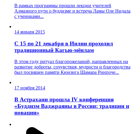
В рамках программы прошли лекции учителей
Алмазного пути о буддизме и встреча Ламы Оле Нидала
с учениками...
14 января 2015
С 15 по 21 декабря в Индии проходил
традиционный Кагью-мёнлам
В этом году ритуал благопожеланий, направленных на
развитие доброты, сочувствия, мудрости и благородства
был посвящен памяти Кюнзига Шамара Ринпоче...
17 ноября 2014
В Астрахани прошла IV конференция
«Буддизм Ваджраяны в России: традиции и
новации»