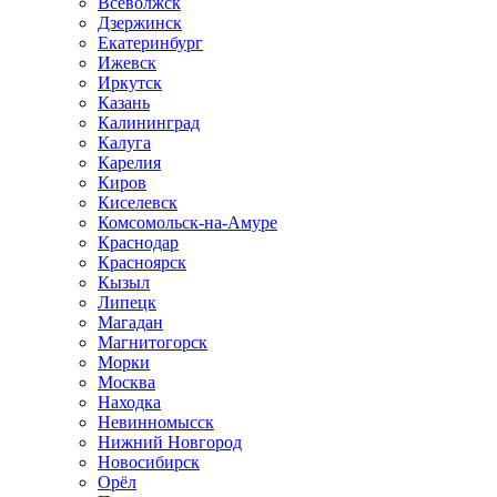
Всеволжск
Дзержинск
Екатеринбург
Ижевск
Иркутск
Казань
Калининград
Калуга
Карелия
Киров
Киселевск
Комсомольск-на-Амуре
Краснодар
Красноярск
Кызыл
Липецк
Магадан
Магнитогорск
Морки
Москва
Находка
Невинномысск
Нижний Новгород
Новосибирск
Орёл