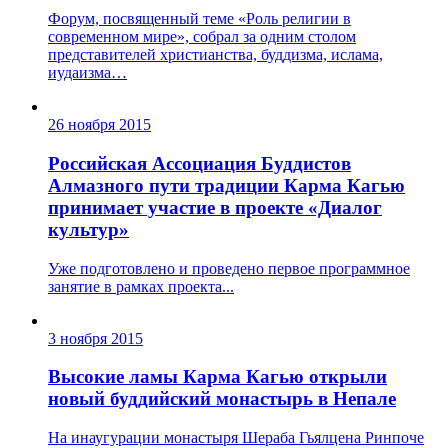
Форум, посвященный теме «Роль религии в
современном мире», собрал за одним столом
представителей христианства, буддизма, ислама,
иудаизма…
26 ноября 2015
Российская Ассоциация Буддистов
Алмазного пути традиции Карма Кагью
принимает участие в проекте «Диалог
культур»
Уже подготовлено и проведено первое программное
занятие в рамках проекта...
3 ноября 2015
Высокие ламы Карма Кагью открыли
новый буддийский монастырь в Непале
На инаугурации монастыря Шераба Гьялцена Ринпоче