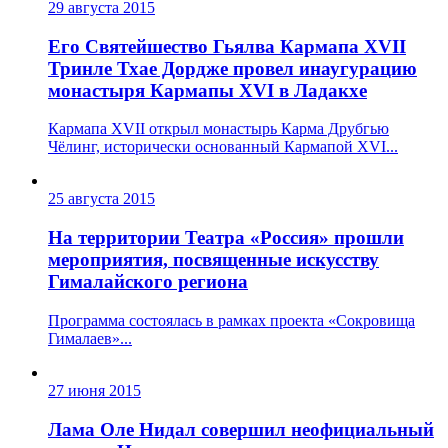
29 августа 2015
Его Святейшество Гьялва Кармапа XVII
Тринле Тхае Дордже провел инаугурацию
монастыря Кармапы XVI в Ладакхе
Кармапа XVII открыл монастырь Карма Друбгью
Чёлинг, исторически основанный Кармапой XVI...
25 августа 2015
На территории Театра «Россия» прошли
мероприятия, посвященные искусству
Гималайского региона
Программа состоялась в рамках проекта «Сокровища
Гималаев»...
27 июня 2015
Лама Оле Нидал совершил неофициальный