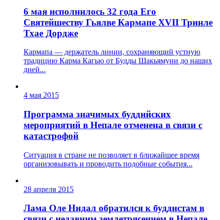
6 мая исполнилось 32 года Его
Святейшеству Гьялве Кармапе XVII Тринле
Тхае Дордже
Кармапа — держатель линии, сохраняющий устную
традицию Карма Кагью от Будды Шакьямуни до наших
дней...
4 мая 2015
Программа значимых буддийских
мероприятий в Непале отменена в связи с
катастрофой
Ситуация в стране не позволяет в ближайшее время
организовывать и проводить подобные события...
28 апреля 2015
Лама Оле Нидал обратился к буддистам в
связи с недавним землетрясением в Непале