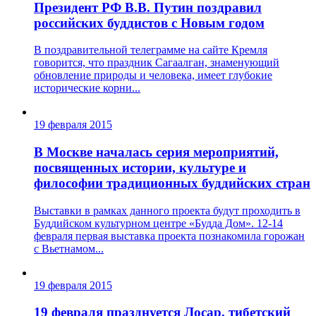
Президент РФ В.В. Путин поздравил
российских буддистов с Новым годом
В поздравительной телеграмме на сайте Кремля
говорится, что праздник Сагаалган, знаменующий
обновление природы и человека, имеет глубокие
исторические корни...
19 февраля 2015
В Москве началась серия мероприятий,
посвященных истории, культуре и
философии традиционных буддийских стран
Выставки в рамках данного проекта будут проходить в
Буддийском культурном центре «Будда Дом». 12-14
февраля первая выставка проекта познакомила горожан
с Вьетнамом...
19 февраля 2015
19 февраля празднуется Лосар, тибетский