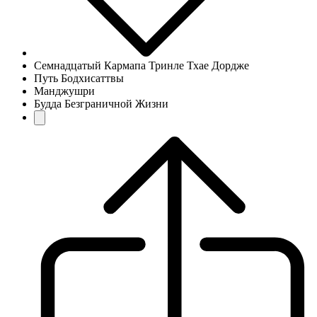
Семнадцатый Кармапа Тринле Тхае Дордже
Путь Бодхисаттвы
Манджушри
Будда Безграничной Жизни