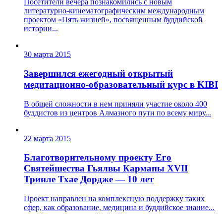
Посетители вечера познакомились с новым
литературно-кинематографическим международным
проектом «Пять жизней», посвященным буддийской
истории...
30 марта 2015
Завершился ежегодный открытый
медитационно-образовательный курс в KIBI
В общей сложности в нем приняли участие около 400
буддистов из центров Алмазного пути по всему миру...
22 марта 2015
Благотворительному проекту Его
Святейшества Гьялвы Кармапы XVII
Тринле Тхае Дордже — 10 лет
Проект направлен на комплексную поддержку таких
сфер, как образование, медицина и буддийское знание...