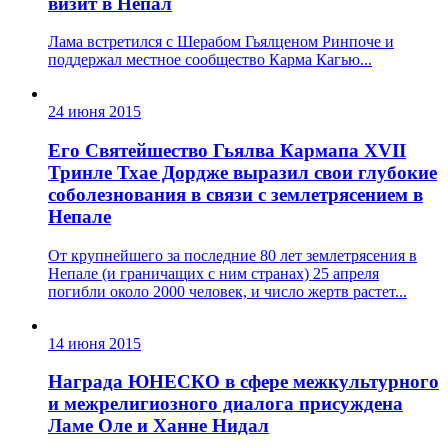
визит в Непал
Лама встретился с Шерабом Гьялценом Ринпоче и
поддержал местное сообщество Карма Кагью...
24 июня 2015
Его Святейшество Гьялва Кармапа XVII
Тринле Тхае Дордже выразил свои глубокие
соболезнования в связи с землетрясением в
Непале
От крупнейшего за последние 80 лет землетрясения в
Непале (и граничащих с ним странах) 25 апреля
погибли около 2000 человек, и число жертв растет...
14 июня 2015
Награда ЮНЕСКО в сфере межкультурного
и межрелигиозного диалога присуждена
Ламе Оле и Ханне Нидал