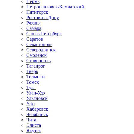
Пермь
Петропавловск-Камчатский
Пятигорск
Ростов-на-Дону
Рязань
Самара
Санкт-Петербург
Саратов
Севастополь
Северодвинск
Смоленск
Ставрополь
Таганрог
Тверь
Тольятти
Томск
Тула
Улан-Удэ
Ульяновск
Уфа
Хабаровск
Челябинск
Чита
Элиста
Якутск