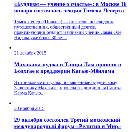
«Буддизм — учение о счастье»: в Москве 16
января состоялась лекция Томека Ленерта
Томек Ленерт (Польша) — писатель, переводчик,
путешественник, общественный деятель,
практикующий буддист и близкий ученик Ламы Оле
Нидала уже более 30 лет...
21 декабря 2015
Махакала-пуджа и Танцы Лам прошли в
Бодхгае в преддверии Кагью-Мёнлама
Эти знаковые ритуалы, посвященные буддийскому
Защитнику Махакале, провела традиционная Сангха
Карма Кагью...
30 ноября 2015
29 октября состоялся Третий московский
международный форум «Религия и Мир»