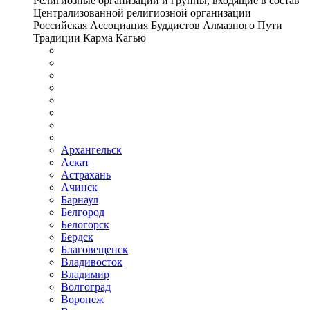
Религиозные организации и группы, входящие в состав
Централизованной религиозной организации
Российская Ассоциация Буддистов Алмазного Пути
Традиции Карма Кагью
Архангельск
Аскат
Астрахань
Ачинск
Барнаул
Белгород
Белогорск
Бердск
Благовещенск
Владивосток
Владимир
Волгоград
Воронеж