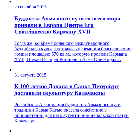
2 сентября 2015
Буддисты Алмазного пути со всего мира
приняли в Европа Центре Его
Святейшество Кармапу XVII
Тогда же, во время большого международного
буддийского курса, состоялась церемония благословения
гомпы площадью 570 кв.м., которую провели Кармапа
XVII, Шераб Гьялцен Ринпоче и Лама Оле Нидал…
31 августа 2015
К 100-летию Дацана в Санкт-Петербург
доставили скульптуру Калачакры
Российская Ассоциация буддистов Алмазного пути
традиции Карма Кагью оказала содействие в
приобретении для него аутентичной непальской статуи
Калачакры...