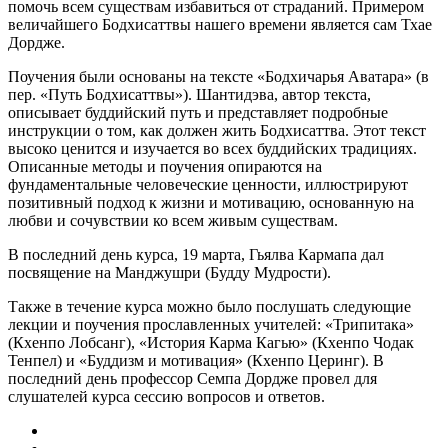
помочь всем существам избавиться от страданий. Примером
величайшего Бодхисаттвы нашего времени является сам Тхае
Дордже.
Поучения были основаны на тексте «Бодхичарья Аватара» (в
пер. «Путь Бодхисаттвы»). Шантидэва, автор текста,
описывает буддийский путь и представляет подробные
инструкции о том, как должен жить Бодхисаттва. Этот текст
высоко ценится и изучается во всех буддийских традициях.
Описанные методы и поучения опираются на
фундаментальные человеческие ценности, иллюстрируют
позитивный подход к жизни и мотивацию, основанную на
любви и сочувствии ко всем живым существам.
В последний день курса, 19 марта, Гьялва Кармапа дал
посвящение на Манджушри (Будду Мудрости).
Также в течение курса можно было послушать следующие
лекции и поучения прославленных учителей: «Трипитака»
(Кхенпо Лобсанг), «История Карма Кагью» (Кхенпо Чодак
Тенпел) и «Буддизм и мотивация» (Кхенпо Церинг). В
последний день профессор Семпа Дордже провел для
слушателей курса сессию вопросов и ответов.