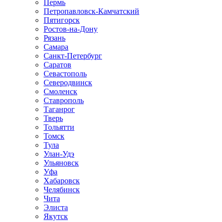
Пермь
Петропавловск-Камчатский
Пятигорск
Ростов-на-Дону
Рязань
Самара
Санкт-Петербург
Саратов
Севастополь
Северодвинск
Смоленск
Ставрополь
Таганрог
Тверь
Тольятти
Томск
Тула
Улан-Удэ
Ульяновск
Уфа
Хабаровск
Челябинск
Чита
Элиста
Якутск