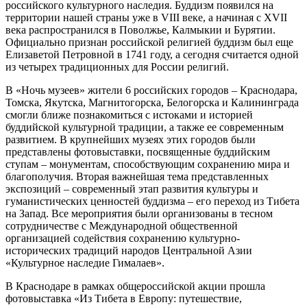
российского культурного наследия. Буддизм появился на
территории нашей страны уже в VIII веке, а начиная с XVII
века распространился в Поволжье, Калмыкии и Бурятии.
Официально признан российской религией буддизм был еще
Елизаветой Петровной в 1741 году, а сегодня считается одной
из четырех традиционных для России религий.
В «Ночь музеев» жители 6 российских городов – Краснодара,
Томска, Якутска, Магнитогорска, Белогорска и Калининграда
смогли ближе познакомиться с истоками и историей
буддийской культурной традиции, а также ее современным
развитием. В крупнейших музеях этих городов были
представлены фотовыставки, посвященные буддийским
ступам – монументам, способствующим сохранению мира и
благополучия. Вторая важнейшая тема представленных
экспозиций – современный этап развития культуры и
гуманистических ценностей буддизма – его переход из Тибета
на Запад. Все мероприятия были организованы в тесном
сотрудничестве с Международной общественной
организацией содействия сохранению культурно-
исторических традиций народов Центральной Азии
«Культурное наследие Гималаев».
В Краснодаре в рамках общероссийской акции прошла
фотовыставка «Из Тибета в Европу: путешествие,