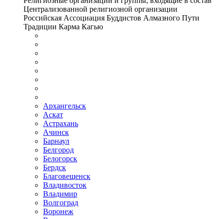
Религиозные организации и группы, входящие в состав
Централизованной религиозной организации
Российская Ассоциация Буддистов Алмазного Пути
Традиции Карма Кагью
Архангельск
Аскат
Астрахань
Ачинск
Барнаул
Белгород
Белогорск
Бердск
Благовещенск
Владивосток
Владимир
Волгоград
Воронеж