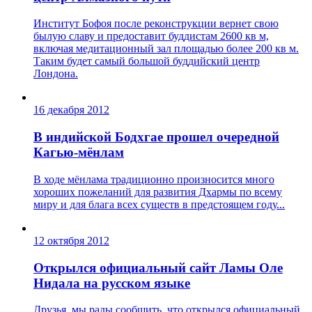
Институт Бофоя после реконструкции вернет свою
былую славу и предоставит буддистам 2600 кв м,
включая медитационный зал площадью более 200 кв м.
Таким будет самый большой буддийский центр
Лондона.
16 декабря 2012
В индийской Бодхгае прошел очередной
Кагью-мёнлам
В ходе мёнлама традиционно произносится много
хороших пожеланий для развития Дхармы по всему
миру и для блага всех существ в предстоящем году...
12 октября 2012
Открылся официальный сайт Ламы Оле
Нидала на русском языке
Друзья, мы рады сообщить, что открылся официальный