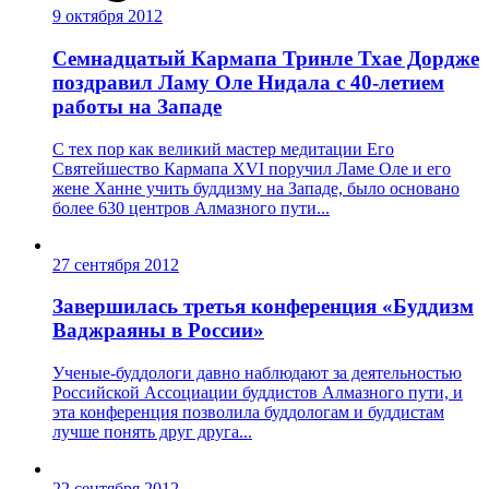
9 октября 2012
Семнадцатый Кармапа Тринле Тхае Дордже
поздравил Ламу Оле Нидала с 40-летием
работы на Западе
С тех пор как великий мастер медитации Его
Святейшество Кармапа XVI поручил Ламе Оле и его
жене Ханне учить буддизму на Западе, было основано
более 630 центров Алмазного пути...
27 сентября 2012
Завершилась третья конференция «Буддизм
Ваджраяны в России»
Ученые-буддологи давно наблюдают за деятельностью
Российской Ассоциации буддистов Алмазного пути, и
эта конференция позволила буддологам и буддистам
лучше понять друг друга...
22 сентября 2012