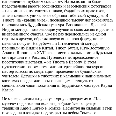
наполненное глубоким смыслом». На экспозиции были
представлены работы российских и европейских фотографов
– паломников, путешественников, буддийских практиков,
запечатлевших уникальные образцы тибетской культуры. В
Тибете, на «крыше мира», последнюю тысячу лет сохранялась
и развивалась буддийская культура. Возникшие в Древней
Индии методы, позволяющие улучшить свою жизнь и достичь
вневременного счастья, уже не раз переносились из одной
страны в другую, обретая новую внешнюю форму, но не
меняясь по сути. На рубеже I и II тысячелетий методы
проникли из Индии в Китай, Тибет, Бутан, Юго-Восточную
Азию и Японию, в XVII веке вместе с калмыками и бурятами
они пришли и в Россию. Путешествие, предложенное
посетителям выставки, – из Тибета в Европу. В этом
путешествии гостям помогали интереснейшие экскурсии,
мастер-классы по медитации, проведенные буддийским
учителем. Девушки в тибетских и калмыцких национальных
костюмах предлагали всем желающим вытянуть из
специальной чаши пожелания от буддийских мастеров Карма
Кагью.
Не менее оригинальную культурную программу в «Ночь
музеев» подготовили волонтеры буддийского центра
традиции Карма Кагью в Томске. Несмотря на сильный ветер
и холод, на площадке под открытым небом Томского