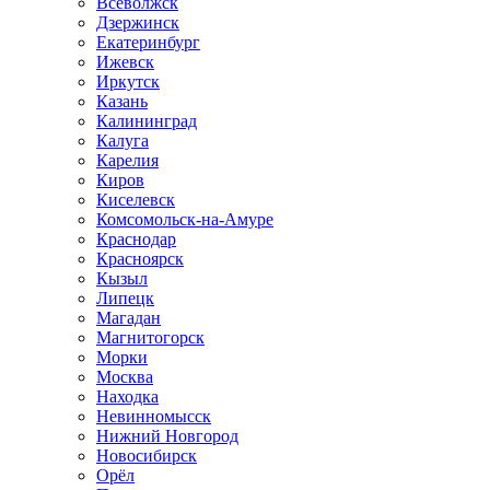
Всеволжск
Дзержинск
Екатеринбург
Ижевск
Иркутск
Казань
Калининград
Калуга
Карелия
Киров
Киселевск
Комсомольск-на-Амуре
Краснодар
Красноярск
Кызыл
Липецк
Магадан
Магнитогорск
Морки
Москва
Находка
Невинномысск
Нижний Новгород
Новосибирск
Орёл