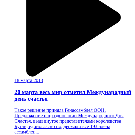
18 марта 2013
20 марта весь мир отметил Международный
день счастья
Такое решение приняла Генассамблея ООН.
Предложение о праздновании Международного Дня
Счастья, выдвинутое представителями королевства
Бутан, единогласно поддержали все 193 члена
ассамблеи...