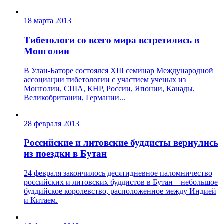
18 марта 2013
Тибетологи со всего мира встретились в
Монголии
В Улан-Баторе состоялся XIII семинар Международной
ассоциации тибетологии с участием ученых из
Монголии, США, КНР, России, Японии, Канады,
Великобритании, Германии...
28 февраля 2013
Российские и литовские буддисты вернулись
из поездки в Бутан
24 февраля закончилось десятидневное паломничество
российских и литовских буддистов в Бутан – небольшое
буддийское королевство, расположенное между Индией
и Китаем.