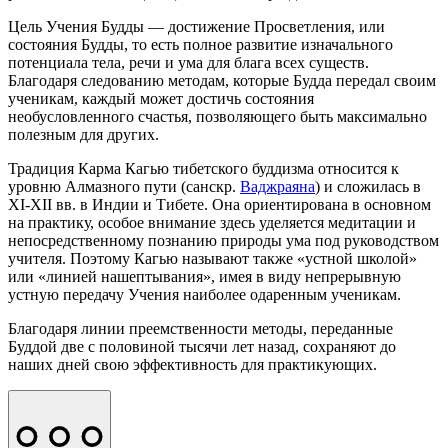
Цель Учения Будды — достижение Просветления, или
состояния Будды, то есть полное развитие изначального
потенциала тела, речи и ума для блага всех существ.
Благодаря следованию методам, которые Будда передал своим
ученикам, каждый может достичь состояния
необусловленного счастья, позволяющего быть максимально
полезным для других.
Традиция Карма Кагью тибетского буддизма относится к
уровню Алмазного пути (санскр.
Ваджраяна
) и сложилась в
ХI-XII вв. в Индии и Тибете. Она ориентирована в основном
на практику, особое внимание здесь уделяется медитации и
непосредственному познанию природы ума под руководством
учителя. Поэтому Кагью называют также «устной школой»
или «линией нашептывания», имея в виду непрерывную
устную передачу Учения наиболее одаренным ученикам.
Благодаря линии преемственности методы, переданные
Буддой две с половиной тысячи лет назад, сохраняют до
наших дней свою эффективность для практикующих.