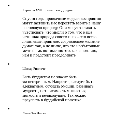
Кармапа ХVII Тринле Тхае Дордже
Спустя годы привычные модели восприятия
могут заставить нас перестать верить в нашу
настоящую природу. Они могут заставить
чувствовать, что мысли о том, что наша
истинная природа совсем иная – это всего
лишь наше приятное, согревающее желание
думать так, а не иначе, что это несбыточные
мечты! Так вот именно это, как я полагаю,
нам и предстоит преодолевать.
Шамар Ринпоче
Быть буддистом не значит быть
эксцентричным. Напротив, следует быть
адекватным, обуздать эмоции, развивать
мудрость, независимость мышления,
мягкость и великодушие. Так можно
преуспеть в буддийской практике.
Лама Оле Нидал