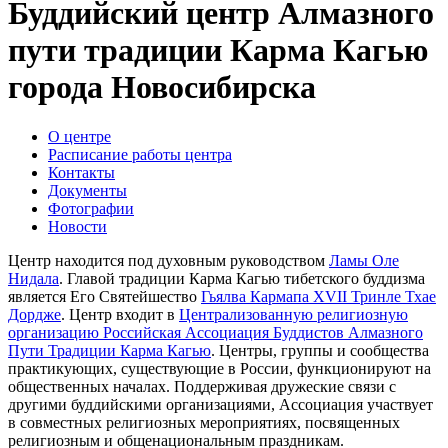
Буддийский центр Алмазного
пути традиции Карма Кагью
города Новосибирска
О центре
Расписание работы центра
Контакты
Документы
Фотографии
Новости
Центр находится под духовным руководством
Ламы Оле
Нидала
. Главой традиции Карма Кагью тибетского буддизма
является Его Святейшество
Гьялва Кармапа ХVII Тринле Тхае
Дордже
. Центр входит в
Централизованную религиозную
организацию Российская Ассоциация Буддистов Алмазного
Пути Традиции Карма Кагью
. Центры, группы и сообщества
практикующих, существующие в России, функционируют на
общественных началах. Поддерживая дружеские связи с
другими буддийскими организациями, Ассоциация участвует
в совместных религиозных мероприятиях, посвященных
религиозным и общенациональным праздникам.