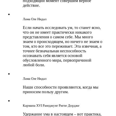
подходящий момент совершим верное
действие.
Лама Оле Нидал
Если начать исследовать ум, то станет ясно,
что он не имеет практически никакого
представления о самом себе. Мы много
знаем о происходящем, но ничего не знаем о
том, кто все это переживает. Эта извечная, а
точнее безначальная неспособность
осознавать себя является основой
обусловленного мира, первопричиной
любой боли.
Лама Оле Нидал
Наши способности проявляются, когда мы
приносим пользу другим.
Кармапа ХVI Рангджунг Ригпе Дордже
Удержание ума в настоящем – вот практика,