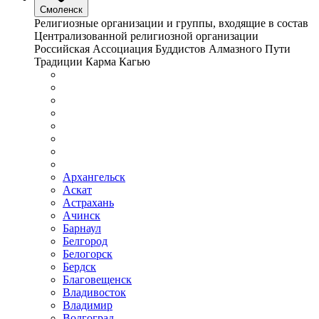
Смоленск
Религиозные организации и группы, входящие в состав
Централизованной религиозной организации
Российская Ассоциация Буддистов Алмазного Пути
Традиции Карма Кагью
Архангельск
Аскат
Астрахань
Ачинск
Барнаул
Белгород
Белогорск
Бердск
Благовещенск
Владивосток
Владимир
Волгоград