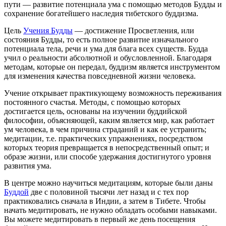
пути — развитие потенциала ума с помощью методов Будды и
сохранение богатейшего наследия тибетского буддизма.
Цель
Учения Будды
— достижение Просветления, или
состояния Будды, то есть полное развитие изначального
потенциала тела, речи и ума для блага всех существ. Будда
учил о реальности абсолютной и обусловленной. Благодаря
методам, которые он передал, буддизм является инструментом
для изменения качества повседневной жизни человека.
Учение открывает практикующему возможность переживания
постоянного счастья. Методы, с помощью которых
достигается цель, основаны на изучении буддийской
философии, объясняющей, каким является мир, как работает
ум человека, в чем причина страданий и как ее устранить;
медитации, т.е. практических упражнениях, посредством
которых теория превращается в непосредственный опыт; и
образе жизни, или способе удержания достигнутого уровня
развития ума.
В центре можно научиться медитациям, которые были даны
Буддой
две с половиной тысячи лет назад и с тех пор
практиковались сначала в Индии, а затем в Тибете. Чтобы
начать медитировать, не нужно обладать особыми навыками.
Вы можете медитировать в первый же день посещения