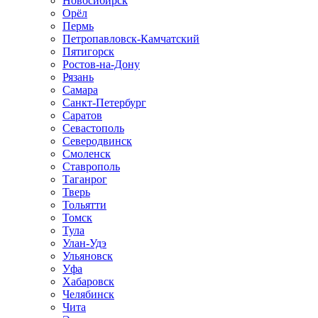
Новосибирск
Орёл
Пермь
Петропавловск-Камчатский
Пятигорск
Ростов-на-Дону
Рязань
Самара
Санкт-Петербург
Саратов
Севастополь
Северодвинск
Смоленск
Ставрополь
Таганрог
Тверь
Тольятти
Томск
Тула
Улан-Удэ
Ульяновск
Уфа
Хабаровск
Челябинск
Чита