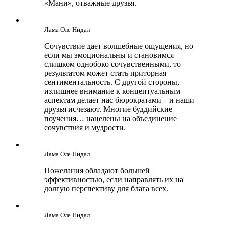
«Мани», отважные друзья.
Лама Оле Нидал
Сочувствие дает волшебные ощущения, но
если мы эмоциональны и становимся
слишком однобоко сочувственными, то
результатом может стать приторная
сентиментальность. С другой стороны,
излишнее внимание к концептуальным
аспектам делает нас бюрократами – и наши
друзья исчезают. Многие буддийские
поучения… нацелены на объединение
сочувствия и мудрости.
Лама Оле Нидал
Пожелания обладают большей
эффективностью, если направлять их на
долгую перспективу для блага всех.
Лама Оле Нидал