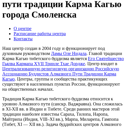
пути традиции Карма Кагью
города Смоленска
О центре
Расписание работы центра
Контакты
Наш центр создан в 2004 году и функционирует под
духовным руководством
Ламы Оле Нидала
. Главой традиции
Карма Кагью тибетского буддизма является
Его Святейшество
Гьялва Кармапа ХVII Тринле Тхае Дордже
. Центр входит в
Централизованную религиозную организацию Российскую
Ассоциацию Буддистов Алмазного Пути Традиции Карма
Кагью
. Центры, группы и сообщества практикующих
существуют в населенных пунктах России, функционируют
на общественных началах.
Традиция Карма Кагью тибетского буддизма относится к
уровню Алмазного пути (санскр. Ваджраяна). Она сложилась
в ХI-XII вв. в Индии и Тибете. Среди ранних мастеров этой
традиции наиболее известны Сараха, Тилопа, Наропа,
Майтрипа (Индия, VIII–XI вв.), Марпа, Миларепа, Гампопа
(Тибет, XI — XII вв.). Задача буддийских центров Алмазного