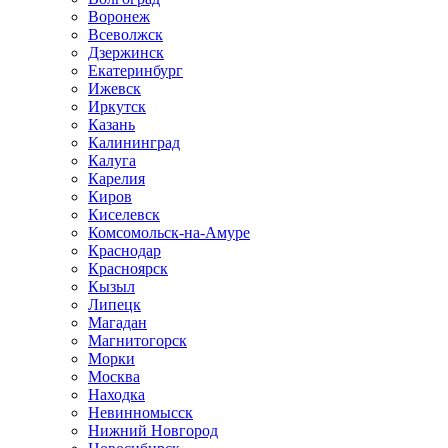
Воронеж
Всеволжск
Дзержинск
Екатеринбург
Ижевск
Иркутск
Казань
Калининград
Калуга
Карелия
Киров
Киселевск
Комсомольск-на-Амуре
Краснодар
Красноярск
Кызыл
Липецк
Магадан
Магнитогорск
Морки
Москва
Находка
Невинномысск
Нижний Новгород