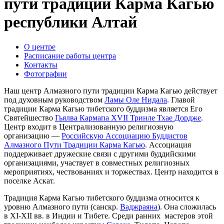
пути традиции Карма Кагью
республики Алтай
О центре
Расписание работы центра
Контакты
Фотографии
Наш центр Алмазного пути традиции Карма Кагью действует
под духовным руководством
Ламы Оле Нидала
. Главой
традиции Карма Кагью тибетского буддизма является Его
Святейшество
Гьялва Кармапа ХVII Тринле Тхае Дордже
.
Центр входит в Централизованную религиозную
организацию —
Российскую Ассоциацию Буддистов
Алмазного Пути Традиции Карма Кагью
. Ассоциация
поддерживает дружеские связи с другими буддийскими
организациями, участвует в совместных религиозных
мероприятиях, чествованиях и торжествах. Центр находится в
поселке Аскат.
Традиция Карма Кагью тибетского буддизма относится к
уровню Алмазного пути (санскр.
Ваджраяна
). Она сложилась
в ХI-XII вв. в Индии и Тибете. Среди ранних мастеров этой