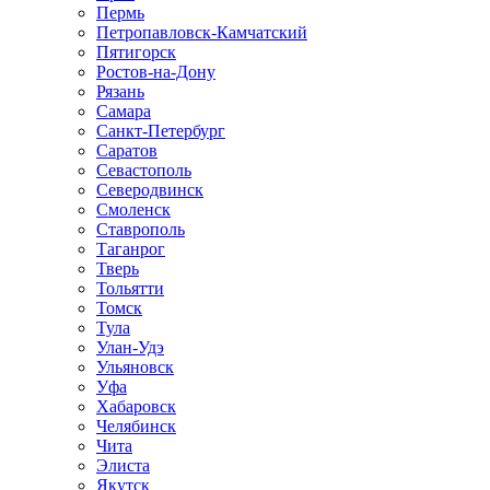
Пермь
Петропавловск-Камчатский
Пятигорск
Ростов-на-Дону
Рязань
Самара
Санкт-Петербург
Саратов
Севастополь
Северодвинск
Смоленск
Ставрополь
Таганрог
Тверь
Тольятти
Томск
Тула
Улан-Удэ
Ульяновск
Уфа
Хабаровск
Челябинск
Чита
Элиста
Якутск