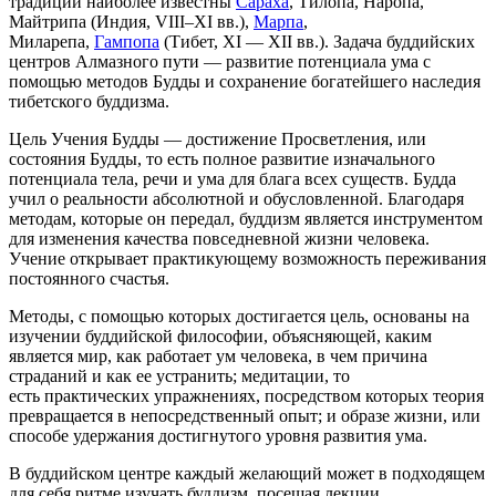
традиции наиболее известны
Сараха
, Тилопа, Наропа,
Майтрипа (Индия, VIII–XI вв.),
Марпа
,
Миларепа,
Гампопа
(Тибет, XI — XII вв.). Задача буддийских
центров Алмазного пути — развитие потенциала ума с
помощью методов Будды и сохранение богатейшего наследия
тибетского буддизма.
Цель Учения Будды — достижение Просветления, или
состояния Будды, то есть полное развитие изначального
потенциала тела, речи и ума для блага всех существ. Будда
учил о реальности абсолютной и обусловленной. Благодаря
методам, которые он передал, буддизм является инструментом
для изменения качества повседневной жизни человека.
Учение открывает практикующему возможность переживания
постоянного счастья.
Методы, с помощью которых достигается цель, основаны на
изучении буддийской философии, объясняющей, каким
является мир, как работает ум человека, в чем причина
страданий и как ее устранить; медитации, то
есть практических упражнениях, посредством которых теория
превращается в непосредственный опыт; и образе жизни, или
способе удержания достигнутого уровня развития ума.
В буддийском центре каждый желающий может в подходящем
для себя ритме изучать буддизм, посещая лекции