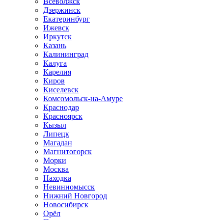
Всеволжск
Дзержинск
Екатеринбург
Ижевск
Иркутск
Казань
Калининград
Калуга
Карелия
Киров
Киселевск
Комсомольск-на-Амуре
Краснодар
Красноярск
Кызыл
Липецк
Магадан
Магнитогорск
Морки
Москва
Находка
Невинномысск
Нижний Новгород
Новосибирск
Орёл