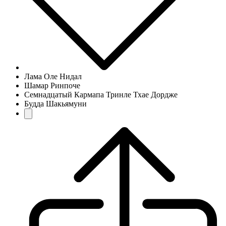
Лама Оле Нидал
Шамар Ринпоче
Семнадцатый Кармапа Тринле Тхае Дордже
Будда Шакьямуни