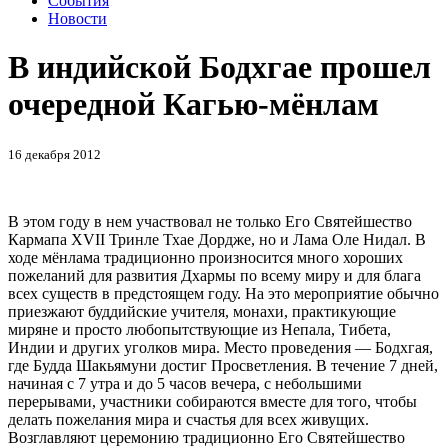
События
Новости
В индийской Бодхгае прошел
очередной Кагью-мёнлам
16 декабря 2012
В этом году в нем участвовал не только Его Святейшество
Кармапа XVII Тринле Тхае Дордже, но и Лама Оле Нидал. В
ходе мёнлама традиционно произносится много хороших
пожеланий для развития Дхармы по всему миру и для блага
всех существ в предстоящем году. На это мероприятие обычно
приезжают буддийские учителя, монахи, практикующие
миряне и просто любопытствующие из Непала, Тибета,
Индии и других уголков мира. Место проведения — Бодхгая,
где Будда Шакьямуни достиг Просветления. В течение 7 дней,
начиная с 7 утра и до 5 часов вечера, с небольшими
перерывами, участники собираются вместе для того, чтобы
делать пожелания мира и счастья для всех живущих.
Возглавляют церемонию традиционно Его Святейшество