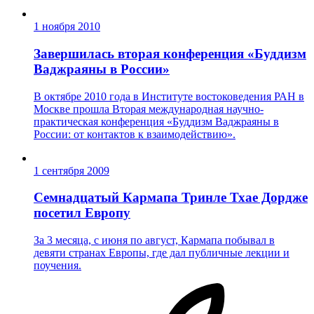
1 ноября 2010
Завершилась вторая конференция «Буддизм
Ваджраяны в России»
В октябре 2010 года в Институте востоковедения РАН в
Москве прошла Вторая международная научно-
практическая конференция «Буддизм Ваджраяны в
России: от контактов к взаимодействию».
1 сентября 2009
Семнадцатый Кармапа Тринле Тхае Дордже
посетил Европу
За 3 месяца, с июня по август, Кармапа побывал в
девяти странах Европы, где дал публичные лекции и
поучения.