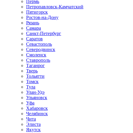
Пермь
Петропавловск-Камчатский
Пятигорск
Ростов-на-Дону
Рязань
Самара
Санкт-Петербург
Саратов
Севастополь
Северодвинск
Смоленск
Ставрополь
Таганрог
Тверь
Тольятти
Томск
Тула
Улан-Удэ
Ульяновск
Уфа
Хабаровск
Челябинск
Чита
Элиста
Якутск