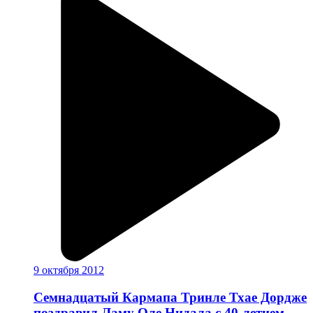
9 октября 2012
Семнадцатый Кармапа Тринле Тхае Дордже
поздравил Ламу Оле Нидала с 40-летием