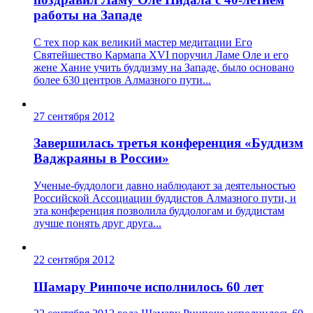
работы на Западе
С тех пор как великий мастер медитации Его
Святейшество Кармапа XVI поручил Ламе Оле и его
жене Ханне учить буддизму на Западе, было основано
более 630 центров Алмазного пути...
27 сентября 2012
Завершилась третья конференция «Буддизм
Ваджраяны в России»
Ученые-буддологи давно наблюдают за деятельностью
Российской Ассоциации буддистов Алмазного пути, и
эта конференция позволила буддологам и буддистам
лучше понять друг друга...
22 сентября 2012
Шамару Ринпоче исполнилось 60 лет