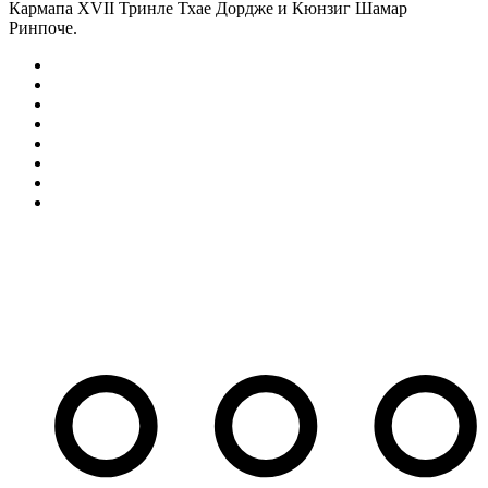
Кармапа XVII Тринле Тхае Дордже и Кюнзиг Шамар
Ринпоче.