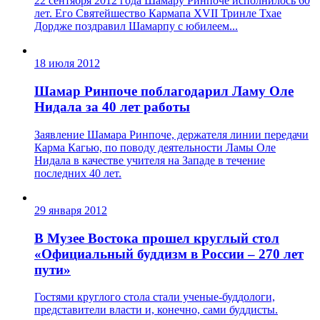
22 сентября 2012 года Шамару Ринпоче исполнилось 60
лет. Его Святейшество Кармапа XVII Тринле Тхае
Дордже поздравил Шамарпу с юбилеем...
18 июля 2012
Шамар Ринпоче поблагодарил Ламу Оле
Нидала за 40 лет работы
Заявление Шамара Ринпоче, держателя линии передачи
Карма Кагью, по поводу деятельности Ламы Оле
Нидала в качестве учителя на Западе в течение
последних 40 лет.
29 января 2012
В Музее Востока прошел круглый стол
«Официальный буддизм в России – 270 лет
пути»
Гостями круглого стола стали ученые-буддологи,
представители власти и, конечно, сами буддисты.