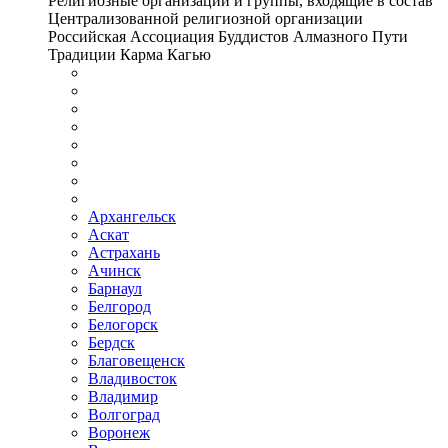
Религиозные организации и группы, входящие в состав
Централизованной религиозной организации
Российская Ассоциация Буддистов Алмазного Пути
Традиции Карма Кагью
Архангельск
Аскат
Астрахань
Ачинск
Барнаул
Белгород
Белогорск
Бердск
Благовещенск
Владивосток
Владимир
Волгоград
Воронеж