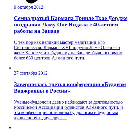
9 октября 2012
Семнадцатый Кармапа Тринле Тхае Дордже
поздравил Ламу Оле Нидала с 40-летием
работы на Западе
С тех пор как великий мастер медитации Его
Святейшество Кармапа XVI поручил Ламе Оле и его
жене Ханне учить буддизму на Западе, было основано
более 630 центров Алмазного пути...
27 сентября 2012
Завершилась третья конференция «Буддизм
Ваджраяны в России»
Ученые-буддологи давно наблюдают за деятельностью
Российской Ассоциации буддистов Алмазного пути, и
эта конференция позволила буддологам и буддистам
лучше понять друг друга...