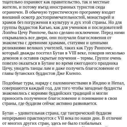
тщательно охраняют как правительство, так и местные
жители, и потому въезд иностранных туристов сюда
ограничен. В обычную туристическую программу входит
внешний осмотр достопримечательностей, монастырей и
храмов без погружения в культуру и дух этой страны. Но для
группы буддистов Кагью, как для учеников и последователей
Лопёна Цечу Ринпоче, было сделано исключение. Перед ними
открывались все двери, они получали благословения от
знакомства с древними храмами, статуями и ценными
реликвиями великих учителей, таких как Гуру Ринпоче,
который дважды посетил Бутан в VIII веке, покорив несколько
демонов и оставив скрытые поучения – термы. Группе очень
повезло оказаться в Бутане во время ежегодного праздника
Цечу, увидеть танцы лам и даже получить благословение от
главы бутанских буддистов Дже Кхенпо.
Подобные туры, наряду с паломничествами в Индию и Непал,
совершаются каждый год, для того чтобы западные буддисты
знакомились с корнями буддийских традиций и могли
приносить полученное благословение и понимание в свои
страны, где буддизм сейчас активно развивается.
Бутан – удивительная страна, где тантрический буддизм
непрерывно практикуется с VII века по наши дни. В отличие
от многих других стран, здесь не было глобальных