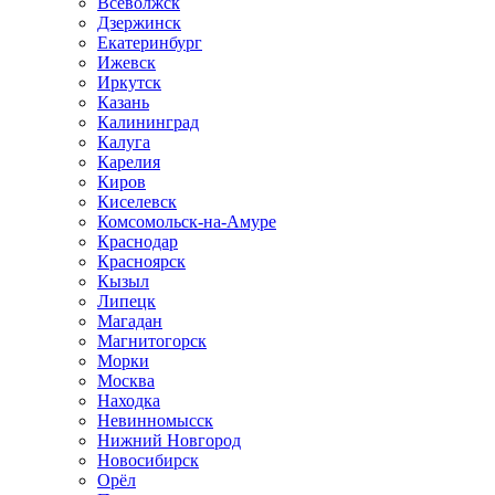
Всеволжск
Дзержинск
Екатеринбург
Ижевск
Иркутск
Казань
Калининград
Калуга
Карелия
Киров
Киселевск
Комсомольск-на-Амуре
Краснодар
Красноярск
Кызыл
Липецк
Магадан
Магнитогорск
Морки
Москва
Находка
Невинномысск
Нижний Новгород
Новосибирск
Орёл