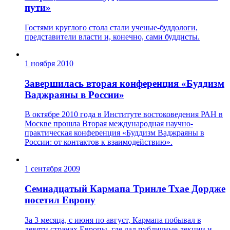
пути»
Гостями круглого стола стали ученые-буддологи,
представители власти и, конечно, сами буддисты.
1 ноября 2010
Завершилась вторая конференция «Буддизм
Ваджраяны в России»
В октябре 2010 года в Институте востоковедения РАН в
Москве прошла Вторая международная научно-
практическая конференция «Буддизм Ваджраяны в
России: от контактов к взаимодействию».
1 сентября 2009
Семнадцатый Кармапа Тринле Тхае Дордже
посетил Европу
За 3 месяца, с июня по август, Кармапа побывал в
девяти странах Европы, где дал публичные лекции и