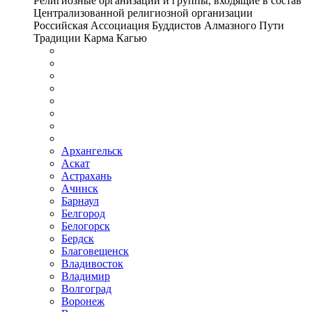
Религиозные организации и группы, входящие в состав
Централизованной религиозной организации
Российская Ассоциация Буддистов Алмазного Пути
Традиции Карма Кагью
Архангельск
Аскат
Астрахань
Ачинск
Барнаул
Белгород
Белогорск
Бердск
Благовещенск
Владивосток
Владимир
Волгоград
Воронеж