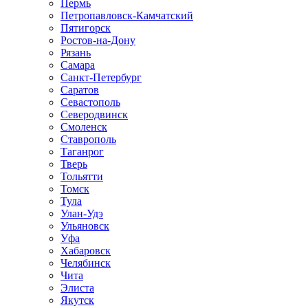
Пермь
Петропавловск-Камчатский
Пятигорск
Ростов-на-Дону
Рязань
Самара
Санкт-Петербург
Саратов
Севастополь
Северодвинск
Смоленск
Ставрополь
Таганрог
Тверь
Тольятти
Томск
Тула
Улан-Удэ
Ульяновск
Уфа
Хабаровск
Челябинск
Чита
Элиста
Якутск