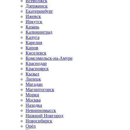
Всеволжск
Дзержинск
Екатеринбург
Ижевск
Иркутск
Казань
Калининград
Калуга
Карелия
Киров
Киселевск
Комсомольск-на-Амуре
Краснодар
Красноярск
Кызыл
Липецк
Магадан
Магнитогорск
Морки
Москва
Находка
Невинномысск
Нижний Новгород
Новосибирск
Орёл