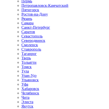
Пермь
Петропавловск-Камчатский
Пятигорск
Ростов-на-Дону
Рязань
Самара
Санкт-Петербург
Саратов
Севастополь
Северодвинск
Смоленск
Ставрополь
Таганрог
Тверь
Тольятти
Томск
Тула
Улан-Удэ
Ульяновск
Уфа
Хабаровск
Челябинск
Чита
Элиста
Якутск