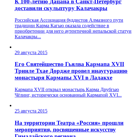
К 100-летию Дацана в Санкт-Петербург
доставили скульптуру Калачакры
Российская Ассоциация буддистов Алмазного пути
традиции Карма Кагью оказала содействие в
приобретении для него аутентичной непальской статуи
Калачакры...
29 августа 2015
Его Святейшество Гьялва Кармапа XVII
Тринле Тхае Дордже провел инаугурацию
монастыря Кармапы XVI в Ладакхе
Кармапа XVII открыл монастырь Карма Друбгью
Чёлинг, исторически основанный Кармапой XVI...
25 августа 2015
На территории Театра «Россия» прошли
мероприятия, посвященные искусству
Гималайского региона