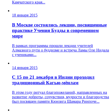
Камчатского края...
18 января 2015
В Москве состоялись лекции, посвященные
практике Учения Будды в современном
мире
В рамках программы прошли лекции учителей
Алмазного пути о буддизме и встреча Ламы Оле Нидала
с учениками...
14 января 2015
С 15 по 21 декабря в Индии проходил
традиционный Кагью-мёнлам
В этом году ритуал благопожеланий, направленных на
развитие доброты, сочувствия, мудрости и благородства
был посвящен памяти Кюнзига Шамара Ринпоче...