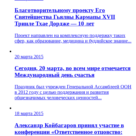
Благотворительному проекту Его
Святейшества Гьялвы Кармапы XVII
Тринле Тхае Дордже — 10 лет
Проект направлен на комплексную поддержку таких
сфер, как образование, медицина и буддийское знание...
20 марта 2015
Сегодня, 20 марта, во всем мире отмечается
Международный день счастья
Праздник был учрежден Генеральной Ассамблеей ООН
в 2012 году с целью поддержания и развития
общезначимых человеческих ценностей...
18 марта 2015
Александр Койбагаров принял участие в
конференции «Ответственное отцовство: