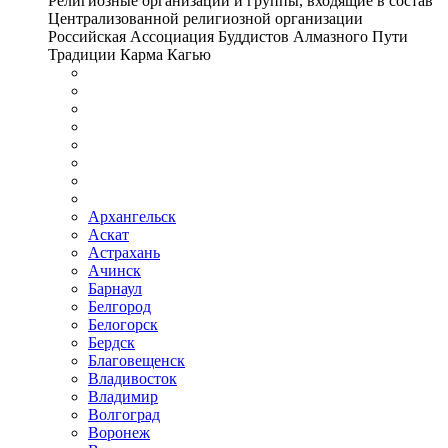
Религиозные организации и группы, входящие в состав
Централизованной религиозной организации
Российская Ассоциация Буддистов Алмазного Пути
Традиции Карма Кагью
Архангельск
Аскат
Астрахань
Ачинск
Барнаул
Белгород
Белогорск
Бердск
Благовещенск
Владивосток
Владимир
Волгоград
Воронеж