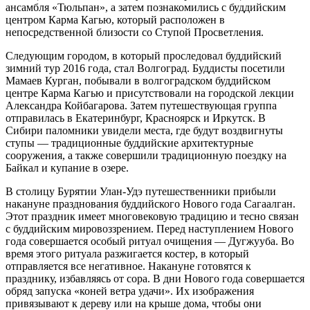
ансамбля «Тюльпан», а затем познакомились с буддийским
центром Карма Кагью, который расположен в
непосредственной близости со Ступой Просветления.
Следующим городом, в который проследовал буддийский
зимний тур 2016 года, стал Волгоград. Буддисты посетили
Мамаев Курган, побывали в волгоградском буддийском
центре Карма Кагью и присутствовали на городской лекции
Александра Койбагарова. Затем путешествующая группа
отправилась в Екатеринбург, Красноярск и Иркутск. В
Сибири паломники увидели места, где будут воздвигнуты
ступы — традиционные буддийские архитектурные
сооружения, а также совершили традиционную поездку на
Байкал и купание в озере.
В столицу Бурятии Улан-Удэ путешественники прибыли
накануне празднования буддийского Нового года Сагаалган.
Этот праздник имеет многовековую традицию и тесно связан
с буддийским мировоззрением. Перед наступлением Нового
года совершается особый ритуал очищения — Дугжууба. Во
время этого ритуала разжигается костер, в который
отправляется все негативное. Накануне готовятся к
празднику, избавляясь от сора. В дни Нового года совершается
обряд запуска «коней ветра удачи». Их изображения
привязывают к дереву или на крыше дома, чтобы они