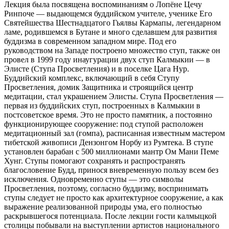
Лекция была посвящена воспоминаниям о Лопёне Цечу
Ринпоче — выдающемся буддийском учителе, ученике Его
Святейшества Шестнадцатого Гьялвы Кармапы, легендарном
ламе, родившемся в Бутане и много сделавшем для развития
буддизма в современном западном мире. Под его
руководством на Западе построено множество ступ, также он
провел в 1999 году инаугурации двух ступ Калмыкии — в
Элисте (Ступа Просветления) и в поселке Цага Нур.
Буддийский комплекс, включающий в себя Ступу
Просветления, домик Защитника и строящийся центр
медитации, стал украшением Элисты. Ступа Просветления —
первая из буддийских ступ, построенных в Калмыкии в
постсоветское время. Это не просто памятник, а постоянно
функционирующее сооружение: под ступой расположен
медитационный зал (гомпа), расписанная известным мастером
тибетской живописи Дензонгом Норбу из Румтека. В ступе
установлен барабан с 500 миллионами мантр Ом Мани Пеме
Хунг. Ступы помогают сохранять и распространять
благословение Будд, принося вневременную пользу всем без
исключения. Одновременно ступы — это символы
Просветления, поэтому, согласно буддизму, воспринимать
ступы следует не просто как архитектурное сооружение, а как
выражение реализованной природы ума, его полностью
раскрывшегося потенциала. После лекции гости калмыцкой
столицы побывали на выступлении артистов национального