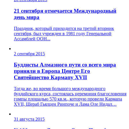
21 сентября отмечается Международный
день мира
Праздник, который приходится на третий вторник
сентября, был учрежден в 1981 году Генеральной
Ассамблей ООН...
2 сентября 2015
Буддисты Алмазного пути со всего мира
приняли в Европа Центре Его
Святейшество Кармапу XVII
Тогда же, во время большого международного
буддийского курса, состоялась церемония благословения
гомпы площадью 570 кв.м., которую провели Кармапа
XVII, Шераб Гьялцен Ринпоче и Лама Оле Нидал…
31 августа 2015