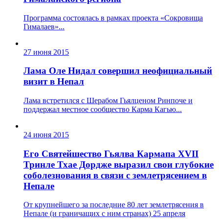
Программа состоялась в рамках проекта «Сокровища
Гималаев»...
27 июня 2015
Лама Оле Нидал совершил неофициальный
визит в Непал
Лама встретился с Шерабом Гьялценом Ринпоче и
поддержал местное сообщество Карма Кагью...
24 июня 2015
Его Святейшество Гьялва Кармапа XVII
Тринле Тхае Дордже выразил свои глубокие
соболезнования в связи с землетрясением в
Непале
От крупнейшего за последние 80 лет землетрясения в
Непале (и граничащих с ним странах) 25 апреля