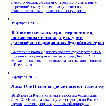
лунного месяца; он связан с чередой очистительных
церемоний в канун своего наступления и с
благопожеланиями для всех живых существ...
19 февраля 2015
В Москве началась серия мероприятий,
посвященных истории, культуре и
философии традиционных буддийских стран
Выставки в рамках данного проекта будут проходить в
Буддийском культурном центре «Будда Дом». 12-14
февраля первая выставка проекта познакомила горожан
с Вьетнамом...
7 февраля 2015
Лама Оле Нидал впервые посетил Камчатку
28-29 января Камчатку впервые посетил буддийский
Лама Оле Нидал, а также путешествующая по России
группа, интересующаяся уникальной природой