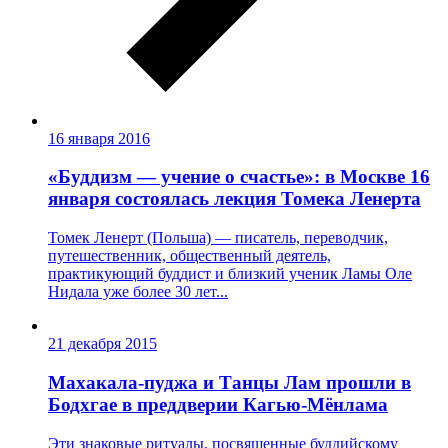
16 января 2016
«Буддизм — учение о счастье»: в Москве 16
января состоялась лекция Томека Ленерта
Томек Ленерт (Польша) — писатель, переводчик,
путешественник, общественный деятель,
практикующий буддист и близкий ученик Ламы Оле
Нидала уже более 30 лет...
21 декабря 2015
Махакала-пуджа и Танцы Лам прошли в
Бодхгае в преддверии Кагью-Мёнлама
Эти знаковые ритуалы, посвященные буддийскому