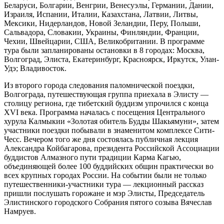
Беларуси, Болгарии, Венгрии, Венесуэлы, Германии, Дании,
Израиля, Испании, Италии, Казахстана, Латвии, Литвы,
Мексики, Нидерландов, Новой Зеландии, Перу, Польши,
Сальвадора, Словакии, Украины, Финляндии, Франции,
Чехии, Швейцарии, США, Великобритании. В программе
тура были запланированы остановки в 8 городах: Москва,
Волгоград, Элиста, Екатеринбург, Красноярск, Иркутск, Улан-
Удэ; Владивосток.
Из второго города следования паломнической поездки,
Волгограда, путешествующая группа приехала в Элисту —
столицу региона, где тибетский буддизм упрочился с конца
XVI века. Программа началась с посещения Центрального
хурула Калмыкии «Золотая обитель Будды Шакьямуни», затем
участники поездки побывали в знаменитом комплексе Сити-
Чесс. Вечером того же дня состоялась публичная лекция
Александра Койбагарова, президента Российской Ассоциации
буддистов Алмазного пути традиции Карма Кагью,
объединяющей более 100 буддийских общин практически во
всех крупных городах России. На событии были не только
путешественники-участники тура — лекционный рассказ
пришли послушать горожане и мэр Элисты, Председатель
Элистинского городского Собрания пятого созыва Вячеслав
Намруев.