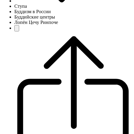
Ступа
Буддизм в России
Буддийские центры
Лопён Цечу Ринпоче