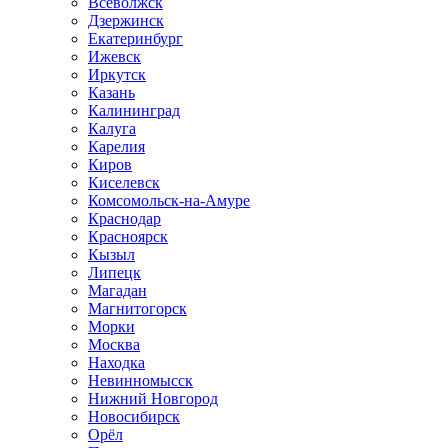
Всеволжск
Дзержинск
Екатеринбург
Ижевск
Иркутск
Казань
Калининград
Калуга
Карелия
Киров
Киселевск
Комсомольск-на-Амуре
Краснодар
Красноярск
Кызыл
Липецк
Магадан
Магнитогорск
Морки
Москва
Находка
Невинномысск
Нижний Новгород
Новосибирск
Орёл