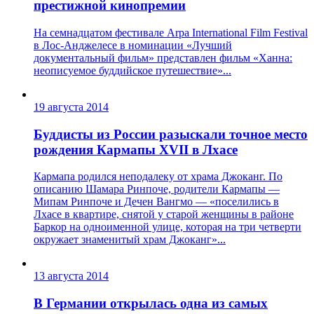
престижной кинопремии
На семнадцатом фестивале Arpa International Film Festival
в Лос-Анджелесе в номинации «Лучший
документальный фильм» представлен фильм «Ханна:
неописуемое буддийское путешествие»...
19 августа 2014
Буддисты из России разыскали точное место
рождения Кармапы XVII в Лхасе
Кармапа родился неподалеку от храма Джоканг. По
описанию Шамара Ринпоче, родители Кармапы —
Мипам Ринпоче и Дечен Вангмо — «поселились в
Лхасе в квартире, снятой у старой женщины в районе
Баркор на одноименной улице, которая на три четверти
окружает знаменитый храм Джоканг»...
13 августа 2014
В Германии открылась одна из самых