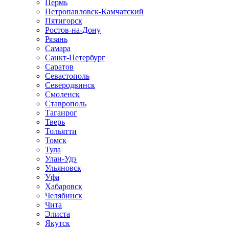
Пермь
Петропавловск-Камчатский
Пятигорск
Ростов-на-Дону
Рязань
Самара
Санкт-Петербург
Саратов
Севастополь
Северодвинск
Смоленск
Ставрополь
Таганрог
Тверь
Тольятти
Томск
Тула
Улан-Удэ
Ульяновск
Уфа
Хабаровск
Челябинск
Чита
Элиста
Якутск