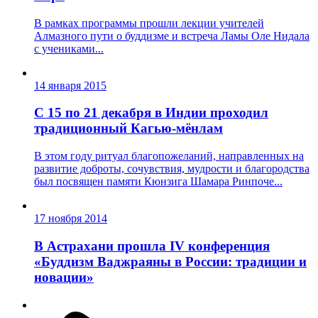
В рамках программы прошли лекции учителей
Алмазного пути о буддизме и встреча Ламы Оле Нидала
с учениками...
14 января 2015
С 15 по 21 декабря в Индии проходил
традиционный Кагью-мёнлам
В этом году ритуал благопожеланий, направленных на
развитие доброты, сочувствия, мудрости и благородства
был посвящен памяти Кюнзига Шамара Ринпоче...
17 ноября 2014
В Астрахани прошла IV конференция
«Буддизм Ваджраяны в России: традиции и
новации»