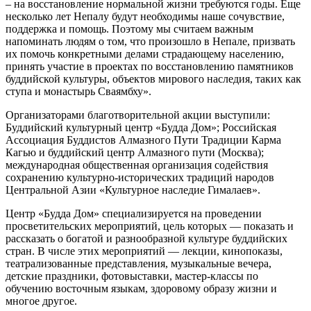
– на восстановление нормальной жизни требуются годы. Еще
несколько лет Непалу будут необходимы наше сочувствие,
поддержка и помощь. Поэтому мы считаем важным
напоминать людям о том, что произошло в Непале, призвать
их помочь конкретными делами страдающему населению,
принять участие в проектах по восстановлению памятников
буддийской культуры, объектов мирового наследия, таких как
ступа и монастырь Сваямбху».
Организаторами благотворительной акции выступили:
Буддийский культурный центр «Будда Дом»; Российская
Ассоциация Буддистов Алмазного Пути Традиции Карма
Кагью и буддийский центр Алмазного пути (Москва);
международная общественная организация содействия
сохранению культурно-исторических традиций народов
Центральной Азии «Культурное наследие Гималаев».
Центр «Будда Дом» специализируется на проведении
просветительских мероприятий, цель которых — показать и
рассказать о богатой и разнообразной культуре буддийских
стран. В числе этих мероприятий — лекции, кинопоказы,
театрализованные представления, музыкальные вечера,
детские праздники, фотовыставки, мастер-классы по
обучению восточным языкам, здоровому образу жизни и
многое другое.