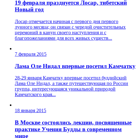
19 февраля празднуется Лосар, тибетский
Новый год
Лосар отмечается начиная с первого дня первого
лунного месяца; он связан с чередой очистительных
церемоний в канун своего наступления и с
благопожеланиями для всех живых существ...
7 февраля 2015
Лама Оле Нидал впервые посетил Камчатку
28-29 января Камчатку впервые посетил буддийский
Лама Оле Нидал, а также путешествующая по России
группа, интересующаяся уникальной природой
Камчатского края...
18 января 2015
В Москве состоялись лекции, посвященные
практике Учения Будды в современном
мире