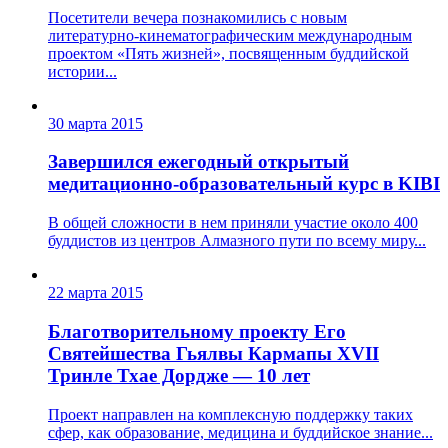
Посетители вечера познакомились с новым
литературно-кинематографическим международным
проектом «Пять жизней», посвященным буддийской
истории...
30 марта 2015
Завершился ежегодный открытый
медитационно-образовательный курс в KIBI
В общей сложности в нем приняли участие около 400
буддистов из центров Алмазного пути по всему миру...
22 марта 2015
Благотворительному проекту Его
Святейшества Гьялвы Кармапы XVII
Тринле Тхае Дордже — 10 лет
Проект направлен на комплексную поддержку таких
сфер, как образование, медицина и буддийское знание...