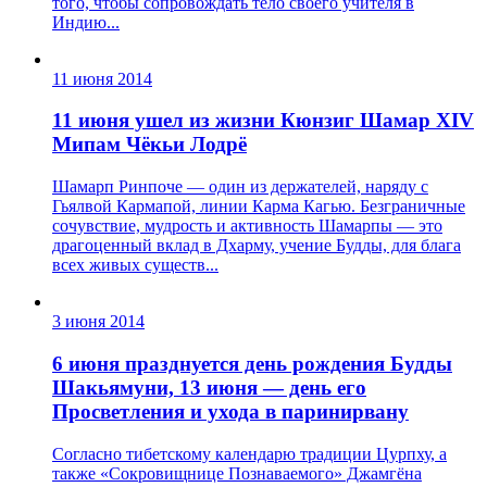
того, чтобы сопровождать тело своего учителя в
Индию...
11 июня 2014
11 июня ушел из жизни Кюнзиг Шамар XIV
Мипам Чёкьи Лодрё
Шамарп Ринпоче — один из держателей, наряду с
Гьялвой Кармапой, линии Карма Кагью. Безграничные
сочувствие, мудрость и активность Шамарпы — это
драгоценный вклад в Дхарму, учение Будды, для блага
всех живых существ...
3 июня 2014
6 июня празднуется день рождения Будды
Шакьямуни, 13 июня — день его
Просветления и ухода в паринирвану
Согласно тибетскому календарю традиции Цурпху, а
также «Сокровищнице Познаваемого» Джамгёна