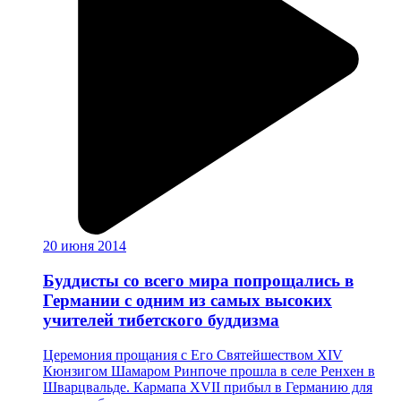
20 июня 2014
Буддисты со всего мира попрощались в
Германии с одним из самых высоких
учителей тибетского буддизма
Церемония прощания с Его Святейшеством XIV
Кюнзигом Шамаром Ринпоче прошла в селе Ренхен в
Шварцвальде. Кармапа XVII прибыл в Германию для