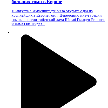
больших гомп в Европе
10 августа в Имменштадте была открыта одна из
крупнейших в Европе гомп. Церемонию инаугурации
гомпы провели тибетский лама Шераб Гьялцен Ринпоче
и Лама Оле Нидал...