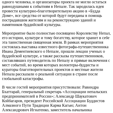
одного человека, и организаторы проекта не могли остаться
равнодушными к событиям в Непале. Так зародилась идея
провести культурно-благотворительную акцию в «Будда
Доме», все средства от которой будут переданы в помощь
пострадавшим жителям и на реконструкцию зданий и
памятников буддийской культуры.
Мероприятие было полностью посвящено Королевству Непал,
его истории, культуре и тому богатству, которое хранит в себе
эта таинственная священная земля. В рамках мероприятия
состоялась выставка известного фотографа-путешественника
Ивана Дементиевского о Непале, прошли лекции ученых о
буддийской культуре, а также рассказы путешественников,
составлявших путеводитель по Непалу и прямые включения с
мест событий, во время которых волонтеры-буддисты и
кураторы благотворительных проектов и местные жители
Непала рассказали о реальной ситуации в стране после
глобальной катастрофы.
В числе гостей мероприятия присутствовали: Равиндра
Бхаттарай, генеральный секретарь «Ассоциации непальских
предпринимателей в России»; Александр Шаукатович
Койбагаров, президент Российской Ассоциации Буддистов
Алмазного Пути Традиции Карма Кагью; Антон
Александрович Игнатенко, заместитель начальника