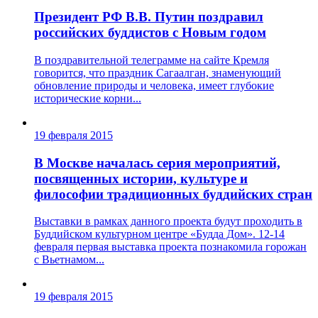
Президент РФ В.В. Путин поздравил
российских буддистов с Новым годом
В поздравительной телеграмме на сайте Кремля
говорится, что праздник Сагаалган, знаменующий
обновление природы и человека, имеет глубокие
исторические корни...
19 февраля 2015
В Москве началась серия мероприятий,
посвященных истории, культуре и
философии традиционных буддийских стран
Выставки в рамках данного проекта будут проходить в
Буддийском культурном центре «Будда Дом». 12-14
февраля первая выставка проекта познакомила горожан
с Вьетнамом...
19 февраля 2015