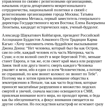
управления по связям с религиозными организациями,
начальник отдела департамента межрегионального
сотрудничества, национальной политики и связей с
религиозными организациями города Москвы; Татьяна
Христофоровна Метакса, первый заместитель генерального
директора Государственного музея Востока; Елена Валерьевна
Леонтьева, кандидат исторических наук, ученый-буддолог.
Александр Шаукатович Койбагаров, президент Российской
Ассоциации Буддистов Алмазного Пути Традиции Карма
Кагью: «Хочу напомнить очень буддийское высказывание
Джона Донна: “Нет человека, который был бы как Остров,
сам по себе, каждый человек есть часть Материка, часть
Суши; и если волной снесёт в море береговой Утёс, меньше
станет Европа, и так же, если смоет край мыса или разрушит
Замок твой или друга твоего; смерть каждого Человека
умаляет и меня, ибо я един со всем Человечеством, а потому
не спрашивай, по ком звонит колокол: он звонит по Тебе”.
Поэтому мы и хотим привлечь внимание общества к
землетрясению в Непале, так как часто бедствия, которые
приносят масштабные разрушения и множество людских
смертей и увечий, сначала массово освещаются в СМИ,
привлекая внимание всего мира, но проходит время, и беда
как бы обесценивается, а фокус внимания смещается на
другие события. Но последствия катастроф не исчезают сразу