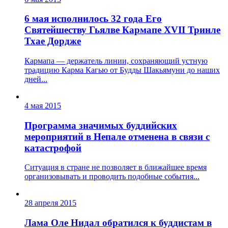
6 мая исполнилось 32 года Его
Святейшеству Гьялве Кармапе XVII Тринле
Тхае Дордже
Кармапа — держатель линии, сохраняющий устную
традицию Карма Кагью от Будды Шакьямуни до наших
дней...
4 мая 2015
Программа значимых буддийских
мероприятий в Непале отменена в связи с
катастрофой
Ситуация в стране не позволяет в ближайшее время
организовывать и проводить подобные события...
28 апреля 2015
Лама Оле Нидал обратился к буддистам в