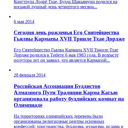
Конгтрула Лодрё Тхае, Будда Шакьямуни родился на
восьмой лунный день четвертого месяца...
6 мая 2014
Сегодня день рожденья Его Святейшества
Гьялвы Кармапы XVII Тринле Тхае Дордже
Его Святейшество Гьялва Кармапа XVII Тринле Тхае
Дордже родился в Тибете 6 мая 1983 года. В возрасте
полутора лет он заявил, что является Кармапой...
28 февраля 2014
Российская Ассоциация Буддистов
Алмазного Пути Традиции Карма Кагью
организовала работу буддийских комнат на
Олимпиаде
На территориях олимпийских деревень были
организованы религиозные центры основных
конфессий: христианства, буддизма, иудаизма, ислама и