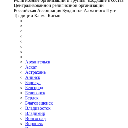
Религиозные организации и группы, входящие в состав
Централизованной религиозной организации
Российская Ассоциация Буддистов Алмазного Пути
Традиции Карма Кагью
Архангельск
Аскат
Астрахань
Ачинск
Барнаул
Белгород
Белогорск
Бердск
Благовещенск
Владивосток
Владимир
Волгоград
Воронеж