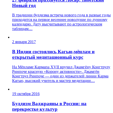
Новый год
В традиции буддизма встреча нового года в разные годы
приходится на первое весеннее новолуние по лунному
календарю. Дату высчитывают по астрологическим
таблицам…
2 января 2017
В Индии состоялись Кагью-мёнлам и
открытый медитационный курс
На Мёнламе Кармапа XVII вручил Джамгёну Конгтрулу
Ринпоче красную «Корону активности». Джамгён
Конгтрул Ринпоче — один из держателей линии Карма
Кагью, высокий учитель и мастер медитации…
19 октября 2016
Буддизм Ваджраяны в России: на
перекрестке культур