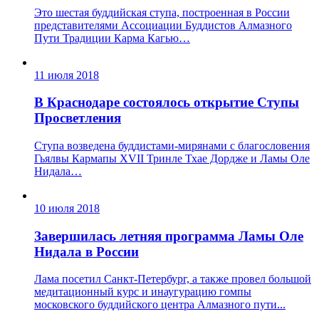
Это шестая буддийская ступа, построенная в России
представителями Ассоциации Буддистов Алмазного
Пути Традиции Карма Кагью…
11 июля 2018
В Краснодаре состоялось открытие Ступы
Просветления
Ступа возведена буддистами-мирянами с благословения
Гьялвы Кармапы ХVII Тринле Тхае Дордже и Ламы Оле
Нидала…
10 июля 2018
Завершилась летняя программа Ламы Оле
Нидала в России
Лама посетил Санкт-Петербург, а также провел большой
медитационный курс и инаугурацию гомпы
московского буддийского центра Алмазного пути...