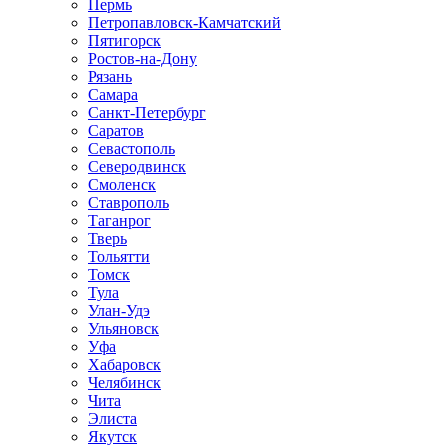
Пермь
Петропавловск-Камчатский
Пятигорск
Ростов-на-Дону
Рязань
Самара
Санкт-Петербург
Саратов
Севастополь
Северодвинск
Смоленск
Ставрополь
Таганрог
Тверь
Тольятти
Томск
Тула
Улан-Удэ
Ульяновск
Уфа
Хабаровск
Челябинск
Чита
Элиста
Якутск