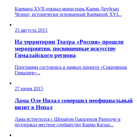
Кармапа XVII открыл монастырь Карма Друбгью
Чёлинг, исторически основанный Кармапой XVI...
25 августа 2015
На территории Театра «Россия» прошли
мероприятия, посвященные искусству
Гималайского региона
Программа состоялась в рамках проекта «Сокровища
Гималаев»...
27 июня 2015
Лама Оле Нидал совершил неофициальный
визит в Непал
Лама встретился с Шерабом Гьялценом Ринпоче и
поддержал местное сообщество Карма Кагью...