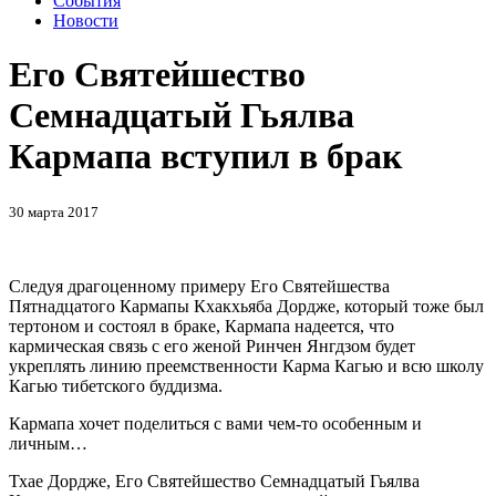
События
Новости
Его Святейшество
Семнадцатый Гьялва
Кармапа вступил в брак
30 марта 2017
Следуя драгоценному примеру Его Святейшества
Пятнадцатого Кармапы Кхакхьяба Дордже, который тоже был
тертоном и состоял в браке, Кармапа надеется, что
кармическая связь с его женой Ринчен Янгдзом будет
укреплять линию преемственности Карма Кагью и всю школу
Кагью тибетского буддизма.
Кармапа хочет поделиться с вами чем-то особенным и
личным…
Тхае Дордже, Его Святейшество Семнадцатый Гьялва