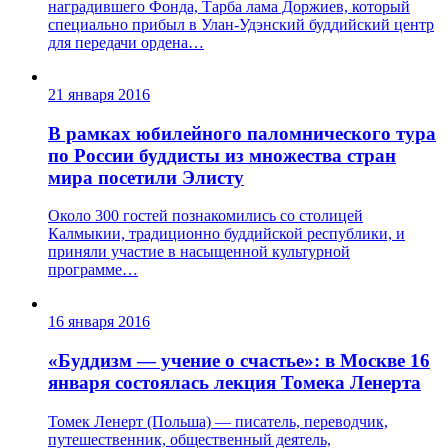
наградившего Фонда, Тарба лама Доржиев, который
специально прибыл в Улан-Удэнский буддийский центр
для передачи ордена…
21 января 2016
В рамках юбилейного паломнического тура
по России буддисты из множества стран
мира посетили Элисту
Около 300 гостей познакомились со столицей
Калмыкии, традиционно буддийской республики, и
приняли участие в насыщенной культурной
программе…
16 января 2016
«Буддизм — учение о счастье»: в Москве 16
января состоялась лекция Томека Ленерта
Томек Ленерт (Польша) — писатель, переводчик,
путешественник, общественный деятель,