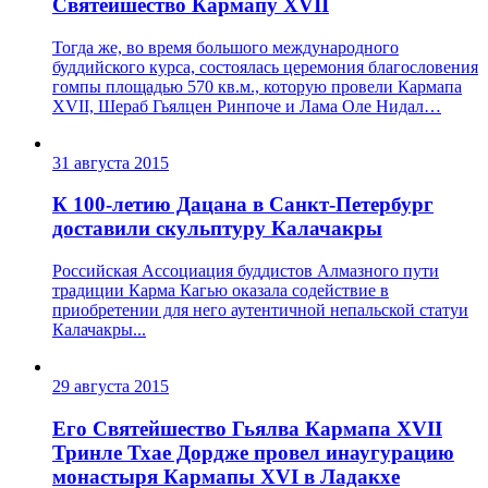
Святейшество Кармапу XVII
Тогда же, во время большого международного
буддийского курса, состоялась церемония благословения
гомпы площадью 570 кв.м., которую провели Кармапа
XVII, Шераб Гьялцен Ринпоче и Лама Оле Нидал…
31 августа 2015
К 100-летию Дацана в Санкт-Петербург
доставили скульптуру Калачакры
Российская Ассоциация буддистов Алмазного пути
традиции Карма Кагью оказала содействие в
приобретении для него аутентичной непальской статуи
Калачакры...
29 августа 2015
Его Святейшество Гьялва Кармапа XVII
Тринле Тхае Дордже провел инаугурацию
монастыря Кармапы XVI в Ладакхе