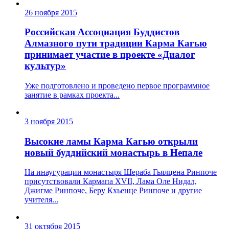
26 ноября 2015
Российская Ассоциация Буддистов
Алмазного пути традиции Карма Кагью
принимает участие в проекте «Диалог
культур»
Уже подготовлено и проведено первое программное
занятие в рамках проекта...
3 ноября 2015
Высокие ламы Карма Кагью открыли
новый буддийский монастырь в Непале
На инаугурации монастыря Шераба Гьялцена Ринпоче
присутствовали Кармапа XVII, Лама Оле Нидал,
Джигме Ринпоче, Беру Кхьенце Ринпоче и другие
учителя...
31 октября 2015