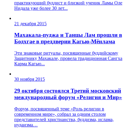
практикующий буддист и близкий ученик Ламы Оле
Нидала уже более 30 лет...
21 декабря 2015
Махакала-пуджа и Танцы Лам прошли в
Бодхгае в преддверии Кагью-Мёнлама
Эти знаковые ритуалы, посвященные буддийскому
Защитнику Махакале, провела традиционная Сангха
Карма Кагью...
30 ноября 2015
29 октября состоялся Третий московский
международный форум «Религия и Мир»
Форум, посвященный теме «Роль религии в
современном мире», собрал за одним столом
представителей христианства, буддизма, ислама,
иудаизма…