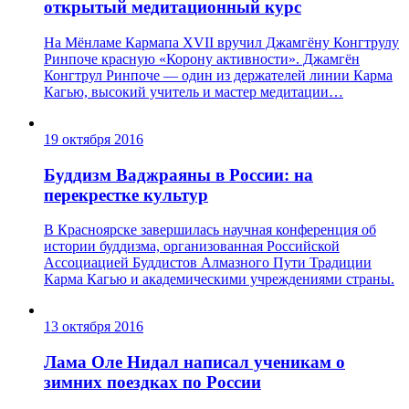
открытый медитационный курс
На Мёнламе Кармапа XVII вручил Джамгёну Конгтрулу
Ринпоче красную «Корону активности». Джамгён
Конгтрул Ринпоче — один из держателей линии Карма
Кагью, высокий учитель и мастер медитации…
19 октября 2016
Буддизм Ваджраяны в России: на
перекрестке культур
В Красноярске завершилась научная конференция об
истории буддизма, организованная Российской
Ассоциацией Буддистов Алмазного Пути Традиции
Карма Кагью и академическими учреждениями страны.
13 октября 2016
Лама Оле Нидал написал ученикам о
зимних поездках по России