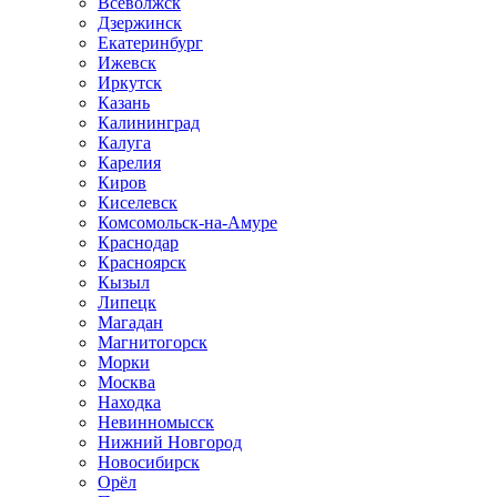
Всеволжск
Дзержинск
Екатеринбург
Ижевск
Иркутск
Казань
Калининград
Калуга
Карелия
Киров
Киселевск
Комсомольск-на-Амуре
Краснодар
Красноярск
Кызыл
Липецк
Магадан
Магнитогорск
Морки
Москва
Находка
Невинномысск
Нижний Новгород
Новосибирск
Орёл