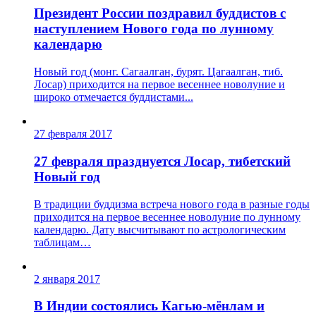
Президент России поздравил буддистов с
наступлением Нового года по лунному
календарю
Новый год (монг. Сагаалган, бурят. Цагаалган, тиб.
Лосар) приходится на первое весеннее новолуние и
широко отмечается буддистами...
27 февраля 2017
27 февраля празднуется Лосар, тибетский
Новый год
В традиции буддизма встреча нового года в разные годы
приходится на первое весеннее новолуние по лунному
календарю. Дату высчитывают по астрологическим
таблицам…
2 января 2017
В Индии состоялись Кагью-мёнлам и