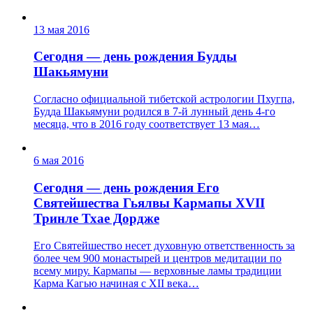
13 мая 2016
Сегодня — день рождения Будды
Шакьямуни
Согласно официальной тибетской астрологии Пхугпа,
Будда Шакьямуни родился в 7-й лунный день 4-го
месяца, что в 2016 году соответствует 13 мая…
6 мая 2016
Сегодня — день рождения Его
Святейшества Гьялвы Кармапы ХVII
Тринле Тхае Дордже
Его Святейшество несет духовную ответственность за
более чем 900 монастырей и центров медитации по
всему миру. Кармапы — верховные ламы традиции
Карма Кагью начиная с XII века…