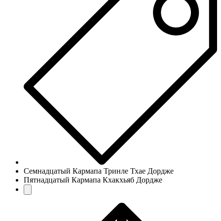
Семнадцатый Кармапа Тринле Тхае Дордже
Пятнадцатый Кармапа Кхакхьяб Дордже