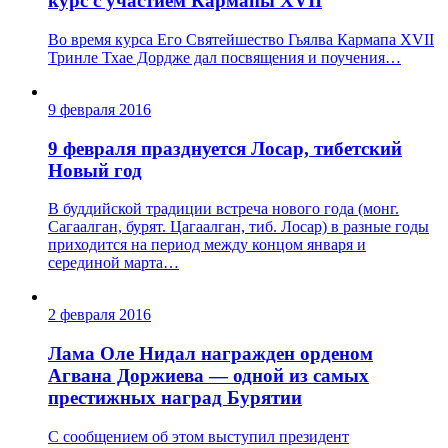
курс с участием Кармапы XVII
Во время курса Его Святейшество Гьялва Кармапа ХVII
Тринле Тхае Дордже дал посвящения и поучения…
9 февраля 2016
9 февраля празднуется Лосар, тибетский
Новый год
В буддийской традиции встреча нового года (монг.
Сагаалган, бурят. Цагаалган, тиб. Лосар) в разные годы
приходится на период между концом января и
серединой марта…
2 февраля 2016
Лама Оле Нидал награжден орденом
Агвана Доржиева — одной из самых
престижных наград Бурятии
С сообщением об этом выступил президент