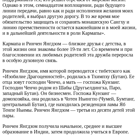
Однако в этом, семнадцатом воплощении, ради будущего
линии передачи, равно как и ради исполнения желания моих
родителей, я выбрал другую дорогу. В то же время мое
обязательство защищать и сохранять монашескую Сангху и
линию преемственности остается важнейшим и в моей жизни,
и в дальнейшей деятельности в роли Кармапы».
Кармапа и Ринчен Янгдзом — близкие друзья с детства, в
этой жизни они знакомы более 19-ти лет. Со временем и при
благословении их любимых родителей эта дружба переросла
в особую духовную связь.
Ринчен Янгдзом, имя которой переводится с тибетского как
«Изобилие Драгоценностей», родилась в Тхимпху (Бутан). Ее
отца зовут господин Ченчо, а мать — госпожа Кунзанг.
Господин Ченчо родом из Шабы (Другьелдингха, Паро,
западный Бутан). Он бизнесмен. Госпожа Кунзанг —
домохозяйка, она родилась в Чотен Ньингпо (Чумей, Бумтанг,
центральный Бутан), где находилась резиденция ламы Яб
Тенпе Ньимы. Ринчен Янгдзом — третья из десяти детей этой
пары.
Ринчен Янгдзом получила начальное, среднее и высшее
образование в Индии, затем продолжила учиться в Европе.