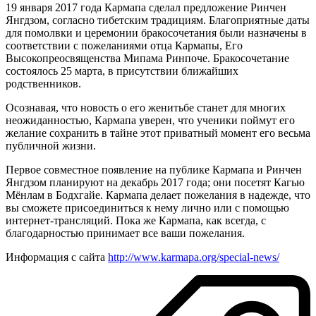
19 января 2017 года Кармапа сделал предложение Ринчен
Янгдзом, согласно тибетским традициям. Благоприятные даты
для помолвки и церемонии бракосочетания были назначены в
соответствии с пожеланиями отца Кармапы, Его
Высокопреосвященства Мипама Ринпоче. Бракосочетание
состоялось 25 марта, в присутствии ближайших
родственников.
Осознавая, что новость о его женитьбе станет для многих
неожиданностью, Кармапа уверен, что ученики поймут его
желание сохранить в тайне этот приватный момент его весьма
публичной жизни.
Первое совместное появление на публике Кармапа и Ринчен
Янгдзом планируют на декабрь 2017 года; они посетят Кагью
Мёнлам в Бодхгайе. Кармапа делает пожелания в надежде, что
вы сможете присоединиться к нему лично или с помощью
интернет-трансляций. Пока же Кармапа, как всегда, с
благодарностью принимает все ваши пожелания.
Информация с сайта
http://www.karmapa.org/special-news/