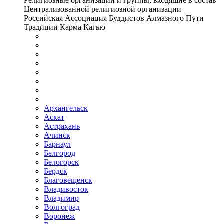
Религиозные организации и группы, входящие в состав
Централизованной религиозной организации
Российская Ассоциация Буддистов Алмазного Пути
Традиции Карма Кагью
Архангельск
Аскат
Астрахань
Ачинск
Барнаул
Белгород
Белогорск
Бердск
Благовещенск
Владивосток
Владимир
Волгоград
Воронеж