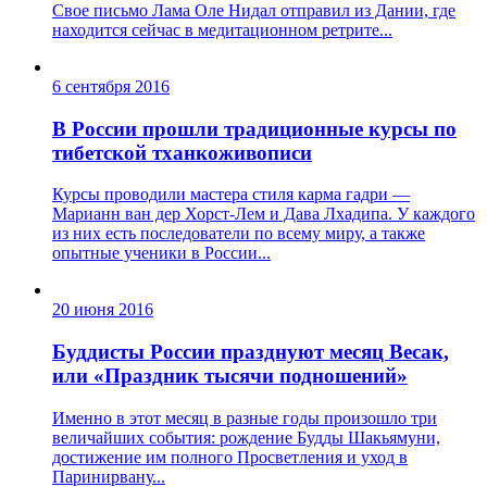
Свое письмо Лама Оле Нидал отправил из Дании, где
находится сейчас в медитационном ретрите...
6 сентября 2016
В России прошли традиционные курсы по
тибетской тханкоживописи
Курсы проводили мастера стиля карма гадри —
Марианн ван дер Хорст-Лем и Дава Лхадипа. У каждого
из них есть последователи по всему миру, а также
опытные ученики в России...
20 июня 2016
Буддисты России празднуют месяц Весак,
или «Праздник тысячи подношений»
Именно в этот месяц в разные годы произошло три
величайших события: рождение Будды Шакьямуни,
достижение им полного Просветления и уход в
Паринирвану...