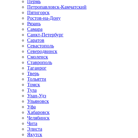
Пермь
Петропавловск-Камчатский
Пятигорск
Ростов-на-Дону
Рязань
Самара
Санкт-Петербург
Саратов
Севастополь
Северодвинск
Смоленск
Ставрополь
Таганрог
Тверь
Тольятти
Томск
Тула
Улан-Удэ
Ульяновск
Уфа
Хабаровск
Челябинск
Чита
Элиста
Якутск