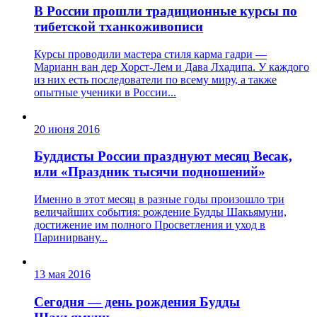
В России прошли традиционные курсы по
тибетской тханкоживописи
Курсы проводили мастера стиля карма гадри —
Марианн ван дер Хорст-Лем и Дава Лхадипа. У каждого
из них есть последователи по всему миру, а также
опытные ученики в России...
20 июня 2016
Буддисты России празднуют месяц Весак,
или «Праздник тысячи подношений»
Именно в этот месяц в разные годы произошло три
величайших события: рождение Будды Шакьямуни,
достижение им полного Просветления и уход в
Паринирвану...
13 мая 2016
Сегодня — день рождения Будды