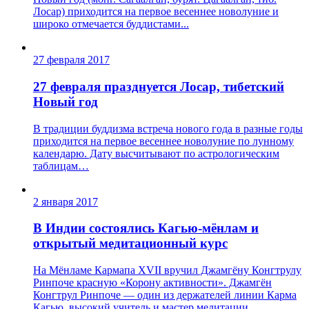
Лосар) приходится на первое весеннее новолуние и
широко отмечается буддистами...
27 февраля 2017
27 февраля празднуется Лосар, тибетский
Новый год
В традиции буддизма встреча нового года в разные годы
приходится на первое весеннее новолуние по лунному
календарю. Дату высчитывают по астрологическим
таблицам…
2 января 2017
В Индии состоялись Кагью-мёнлам и
открытый медитационный курс
На Мёнламе Кармапа XVII вручил Джамгёну Конгтрулу
Ринпоче красную «Корону активности». Джамгён
Конгтрул Ринпоче — один из держателей линии Карма
Кагью, высокий учитель и мастер медитации…