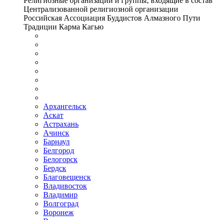
Религиозные организации и группы, входящие в состав
Централизованной религиозной организации
Российская Ассоциация Буддистов Алмазного Пути
Традиции Карма Кагью
Архангельск
Аскат
Астрахань
Ачинск
Барнаул
Белгород
Белогорск
Бердск
Благовещенск
Владивосток
Владимир
Волгоград
Воронеж