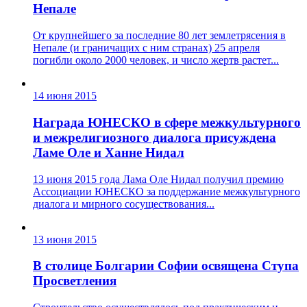
Непале
От крупнейшего за последние 80 лет землетрясения в
Непале (и граничащих с ним странах) 25 апреля
погибли около 2000 человек, и число жертв растет...
14 июня 2015
Награда ЮНЕСКО в сфере межкультурного
и межрелигиозного диалога присуждена
Ламе Оле и Ханне Нидал
13 июня 2015 года Лама Оле Нидал получил премию
Ассоциации ЮНЕСКО за поддержание межкультурного
диалога и мирного сосуществования...
13 июня 2015
В столице Болгарии Софии освящена Ступа
Просветления