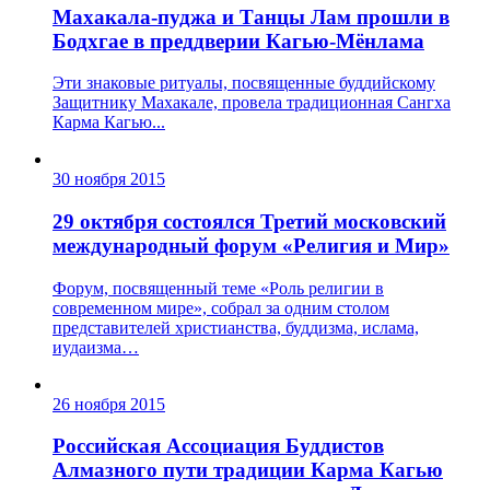
Махакала-пуджа и Танцы Лам прошли в
Бодхгае в преддверии Кагью-Мёнлама
Эти знаковые ритуалы, посвященные буддийскому
Защитнику Махакале, провела традиционная Сангха
Карма Кагью...
30 ноября 2015
29 октября состоялся Третий московский
международный форум «Религия и Мир»
Форум, посвященный теме «Роль религии в
современном мире», собрал за одним столом
представителей христианства, буддизма, ислама,
иудаизма…
26 ноября 2015
Российская Ассоциация Буддистов
Алмазного пути традиции Карма Кагью