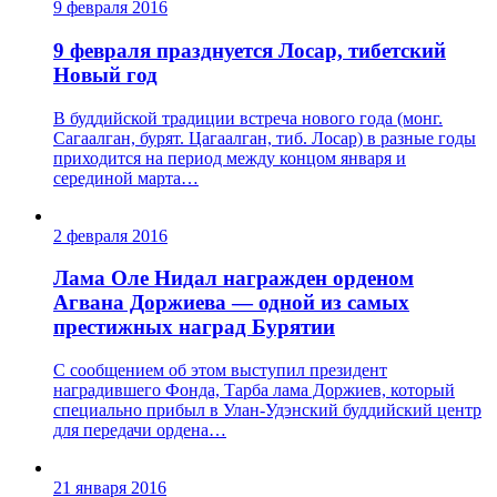
9 февраля 2016
9 февраля празднуется Лосар, тибетский
Новый год
В буддийской традиции встреча нового года (монг.
Сагаалган, бурят. Цагаалган, тиб. Лосар) в разные годы
приходится на период между концом января и
серединой марта…
2 февраля 2016
Лама Оле Нидал награжден орденом
Агвана Доржиева — одной из самых
престижных наград Бурятии
С сообщением об этом выступил президент
наградившего Фонда, Тарба лама Доржиев, который
специально прибыл в Улан-Удэнский буддийский центр
для передачи ордена…
21 января 2016