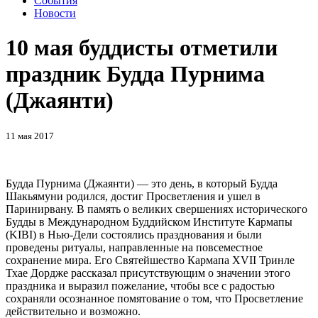
События
Новости
10 мая буддисты отметили
праздник Будда Пурнима
(Джаянти)
11 мая 2017
Будда Пурнима (Джаянти) — это день, в который Будда
Шакьямуни родился, достиг Просветления и ушел в
Паринирвану. В память о великих cвершениях исторического
Будды в Международном Буддийском Институте Кармапы
(KIBI) в Нью-Дели состоялись празднования и были
проведены ритуалы, направленные на повсеместное
сохранение мира. Его Святейшество Кармапа ХVII Тринле
Тхае Дордже рассказал присутствующим о значении этого
праздника и выразил пожелание, чтобы все с радостью
сохраняли осознанное помятование о том, что Просветление
действительно и возможно.