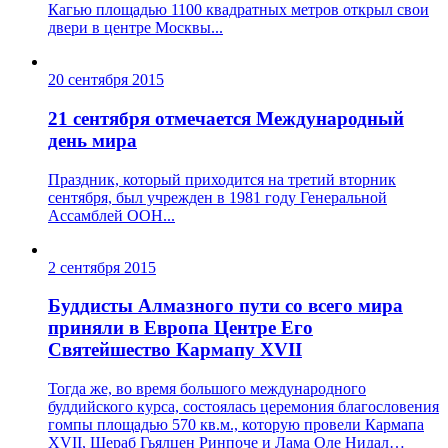
Кагью площадью 1100 квадратных метров открыл свои
двери в центре Москвы...
20 сентября 2015
21 сентября отмечается Международный
день мира
Праздник, который приходится на третий вторник
сентября, был учрежден в 1981 году Генеральной
Ассамблей ООН...
2 сентября 2015
Буддисты Алмазного пути со всего мира
приняли в Европа Центре Его
Святейшество Кармапу XVII
Тогда же, во время большого международного
буддийского курса, состоялась церемония благословения
гомпы площадью 570 кв.м., которую провели Кармапа
XVII, Шераб Гьялцен Ринпоче и Лама Оле Нидал…