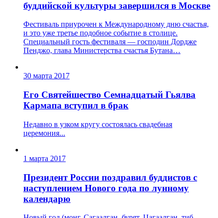
буддийской культуры завершился в Москве
Фестиваль приурочен к Международному дню счастья,
и это уже третье подобное событие в столице.
Специальный гость фестиваля — господин Дордже
Пенджо, глава Министерства счастья Бутана…
30 марта 2017
Его Святейшество Семнадцатый Гьялва
Кармапа вступил в брак
Недавно в узком кругу состоялась свадебная
церемония...
1 марта 2017
Президент России поздравил буддистов с
наступлением Нового года по лунному
календарю
Новый год (монг. Сагаалган, бурят. Цагаалган, тиб.