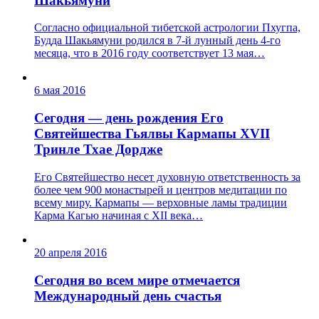
Шакьямуни
Согласно официальной тибетской астрологии Пхугпа,
Будда Шакьямуни родился в 7-й лунный день 4-го
месяца, что в 2016 году соответствует 13 мая…
6 мая 2016
Сегодня — день рождения Его
Святейшества Гьялвы Кармапы ХVII
Тринле Тхае Дордже
Его Святейшество несет духовную ответственность за
более чем 900 монастырей и центров медитации по
всему миру. Кармапы — верховные ламы традиции
Карма Кагью начиная с XII века…
20 апреля 2016
Сегодня во всем мире отмечается
Международный день счастья