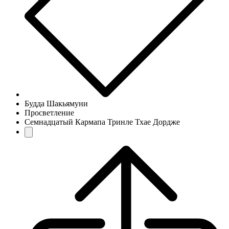
Будда Шакьямуни
Просветление
Семнадцатый Кармапа Тринле Тхае Дордже