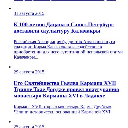
31 августа 2015
К 100-летию Дацана в Санкт-Петербург
доставили скульптуру Калачакры
Российская Ассоциация буддистов Алмазного пути
традиции Карма Кагью оказала содействие в
приобретении для него аутентичной непальской статуи
Калачакры...
29 августа 2015
Его Святейшество Гьялва Кармапа XVII
Тринле Тхае Дордже провел инаугурацию
монастыря Кармапы XVI в Ладакхе
Кармапа XVII открыл монастырь Карма Друбгью
Чёлинг, исторически основанный Кармапой XVI...
25 августа 2015