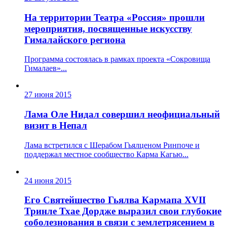
На территории Театра «Россия» прошли
мероприятия, посвященные искусству
Гималайского региона
Программа состоялась в рамках проекта «Сокровища
Гималаев»...
27 июня 2015
Лама Оле Нидал совершил неофициальный
визит в Непал
Лама встретился с Шерабом Гьялценом Ринпоче и
поддержал местное сообщество Карма Кагью...
24 июня 2015
Его Святейшество Гьялва Кармапа XVII
Тринле Тхае Дордже выразил свои глубокие
соболезнования в связи с землетрясением в