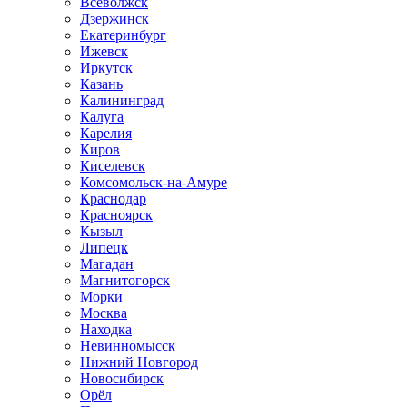
Всеволжск
Дзержинск
Екатеринбург
Ижевск
Иркутск
Казань
Калининград
Калуга
Карелия
Киров
Киселевск
Комсомольск-на-Амуре
Краснодар
Красноярск
Кызыл
Липецк
Магадан
Магнитогорск
Морки
Москва
Находка
Невинномысск
Нижний Новгород
Новосибирск
Орёл