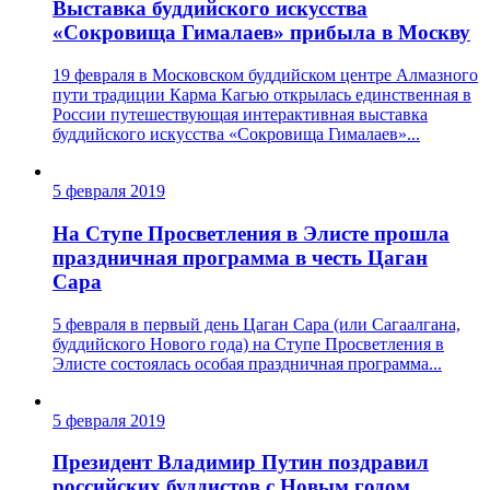
Выставка буддийского искусства
«Сокровища Гималаев» прибыла в Москву
19 февраля в Московском буддийском центре Алмазного
пути традиции Карма Кагью открылась единственная в
России путешествующая интерактивная выставка
буддийского искусства «Сокровища Гималаев»...
5 февраля 2019
На Ступе Просветления в Элисте прошла
праздничная программа в честь Цаган
Сара
5 февраля в первый день Цаган Сара (или Сагаалгана,
буддийского Нового года) на Ступе Просветления в
Элисте состоялась особая праздничная программа...
5 февраля 2019
Президент Владимир Путин поздравил
российских буддистов с Новым годом