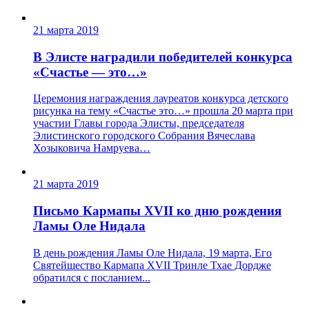
21 марта 2019
В Элисте наградили победителей конкурса
«Счастье — это…»
Церемония награждения лауреатов конкурса детского
рисунка на тему «Счастье это…» прошла 20 марта при
участии Главы города Элисты, председателя
Элистинского городского Собрания Вячеслава
Хозыковича Намруева…
21 марта 2019
Письмо Кармапы XVII ко дню рождения
Ламы Оле Нидала
В день рождения Ламы Оле Нидала, 19 марта, Его
Святейшество Кармапа ХVII Тринле Тхае Дордже
обратился с посланием...