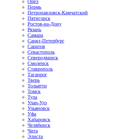
Орёл
Пермь
Петропавловск-Камчатский
Пятигорск
Ростов-на-Дону
Рязань
Самара
Санкт-Петербург
Саратов
Севастополь
Северодвинск
Смоленск
Ставрополь
Таганрог
Тверь
Тольятти
Томск
Тула
Улан-Удэ
Ульяновск
Уфа
Хабаровск
Челябинск
Чита
Элиста