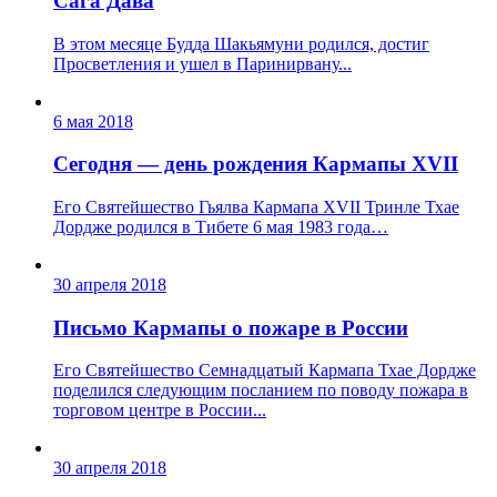
Сага Дава
В этом месяце Будда Шакьямуни родился, достиг
Просветления и ушел в Паринирвану...
6 мая 2018
Сегодня — день рождения Кармапы XVII
Его Святейшество Гьялва Кармапа ХVII Тринле Тхае
Дордже родился в Тибете 6 мая 1983 года…
30 апреля 2018
Письмо Кармапы о пожаре в России
Его Святейшество Семнадцатый Кармапа Тхае Дордже
поделился следующим посланием по поводу пожара в
торговом центре в России...
30 апреля 2018