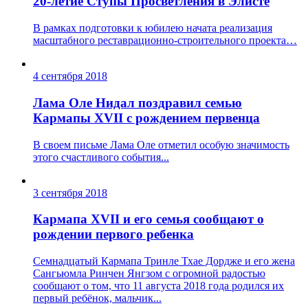
20-летие Ступы Просветления в Элисте
В рамках подготовки к юбилею начата реализация
масштабного реставрационно-строительного проекта…
4 сентября 2018
Лама Оле Нидал поздравил семью
Кармапы XVII с рождением первенца
В своем письме Лама Оле отметил особую значимость
этого счастливого события...
3 сентября 2018
Кармапа XVII и его семья сообщают о
рождении первого ребенка
Семнадцатый Кармапа Тринле Тхае Дордже и его жена
Сангьюмла Ринчен Янгзом с огромной радостью
сообщают о том, что 11 августа 2018 года родился их
первый ребёнок, мальчик...