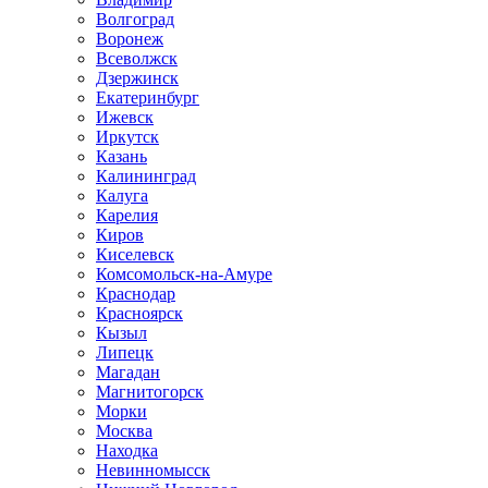
Волгоград
Воронеж
Всеволжск
Дзержинск
Екатеринбург
Ижевск
Иркутск
Казань
Калининград
Калуга
Карелия
Киров
Киселевск
Комсомольск-на-Амуре
Краснодар
Красноярск
Кызыл
Липецк
Магадан
Магнитогорск
Морки
Москва
Находка
Невинномысск