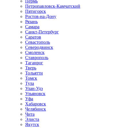
Пермь
Петропавловск-Камчатский
Пятигорск
Ростов-на-Дону
Рязань
Самара
Санкт-Петербург
Саратов
Севастополь
Северодвинск
Смоленск
Ставрополь
Таганрог
Тверь
Тольятти
Томск
Тула
Улан-Удэ
Ульяновск
Уфа
Хабаровск
Челябинск
Чита
Элиста
Якутск