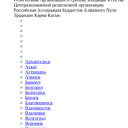
Централизованной религиозной организации
Российская Ассоциация Буддистов Алмазного Пути
Традиции Карма Кагью
Архангельск
Аскат
Астрахань
Ачинск
Барнаул
Белгород
Белогорск
Бердск
Благовещенск
Владивосток
Владимир
Волгоград
Воронеж