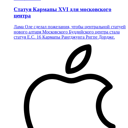
Статуя Кармапы XVI для московского
центра
Лама Оле сделал пожелания, чтобы центральной статуей
нового алтаря Московского Буддийского центра стала
статуя Е.С. 16 Кармапы Рангджунга Ригпе Дордже.