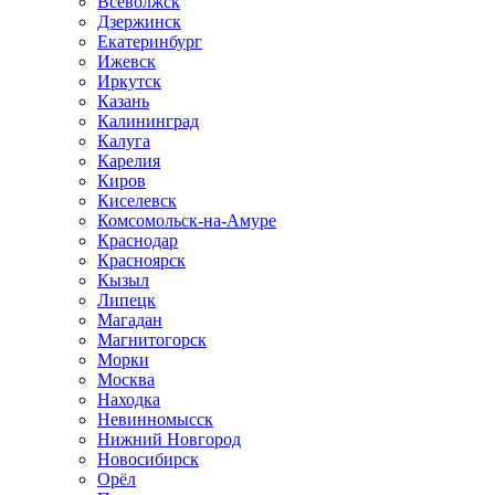
Всеволжск
Дзержинск
Екатеринбург
Ижевск
Иркутск
Казань
Калининград
Калуга
Карелия
Киров
Киселевск
Комсомольск-на-Амуре
Краснодар
Красноярск
Кызыл
Липецк
Магадан
Магнитогорск
Морки
Москва
Находка
Невинномысск
Нижний Новгород
Новосибирск
Орёл