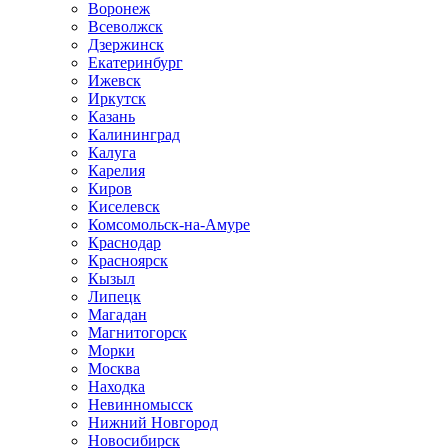
Воронеж
Всеволжск
Дзержинск
Екатеринбург
Ижевск
Иркутск
Казань
Калининград
Калуга
Карелия
Киров
Киселевск
Комсомольск-на-Амуре
Краснодар
Красноярск
Кызыл
Липецк
Магадан
Магнитогорск
Морки
Москва
Находка
Невинномысск
Нижний Новгород
Новосибирск