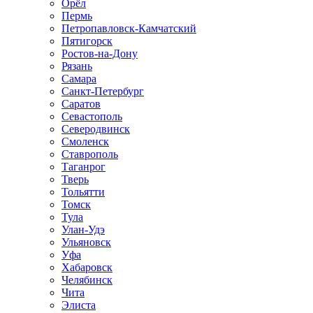
Орёл
Пермь
Петропавловск-Камчатский
Пятигорск
Ростов-на-Дону
Рязань
Самара
Санкт-Петербург
Саратов
Севастополь
Северодвинск
Смоленск
Ставрополь
Таганрог
Тверь
Тольятти
Томск
Тула
Улан-Удэ
Ульяновск
Уфа
Хабаровск
Челябинск
Чита
Элиста