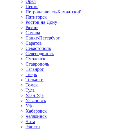
Орёл
Пермь
Петропавловск-Камчатский
Пятигорск
Ростов-на-Дону
Рязань
Самара
Санкт-Петербург
Саратов
Севастополь
Северодвинск
Смоленск
Ставрополь
Таганрог
Тверь
Тольятти
Томск
Тула
Улан-Удэ
Ульяновск
Уфа
Хабаровск
Челябинск
Чита
Элиста