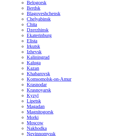
Belogorsk
Berdsk
Blagoveshchensk
Chelyabinsk
Chita
Dzerzhinsk
Ekaterinburg
Elista
Irkutsk
Izhevsk
Kaliningrad
Kaluga
Kazan
Khabarovsk
Komsomolsk-on-Amur
Krasnodar
Krasnoyarsk
Kyzyl
Lipetsk
Magadan
Magnitogorsk
Morki
Moscow
Nakhodka
Nevinnomyssk