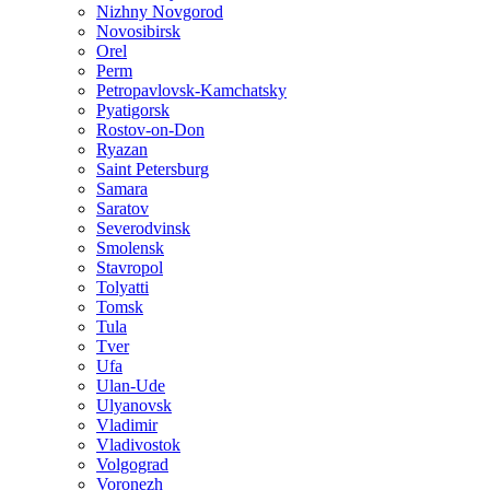
Nizhny Novgorod
Novosibirsk
Orel
Perm
Petropavlovsk-Kamchatsky
Pyatigorsk
Rostov-on-Don
Ryazan
Saint Petersburg
Samara
Saratov
Severodvinsk
Smolensk
Stavropol
Tolyatti
Tomsk
Tula
Tver
Ufa
Ulan-Ude
Ulyanovsk
Vladimir
Vladivostok
Volgograd
Voronezh