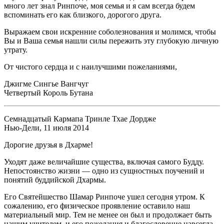
много лет знал Ринпоче, моя семья и я сам всегда будем
вспоминать его как близкого, дорогого друга.
Выражаем свои искренние соболезнования и молимся, чтобы
Вы и Ваша семья нашли силы пережить эту глубокую личную
утрату.
От чистого сердца и с наилучшими пожеланиями,
Джигме Сингье Вангчуг
Четвертый Король Бутана
Семнадцатый Кармапа Тринле Тхае Дордже
Нью-Дели, 11 июля 2014
Дорогие друзья в Дхарме!
Уходят даже величайшие существа, включая самого Будду.
Непостоянство жизни — одно из сущностных поучений и
понятий буддийской Дхармы.
Его Святейшество Шамар Ринпоче ушел сегодня утром. К
сожалению, его физическое проявление оставило наш
материальный мир. Тем не менее он был и продолжает быть
нашим учителем, и его пожелания и благословение навсегда