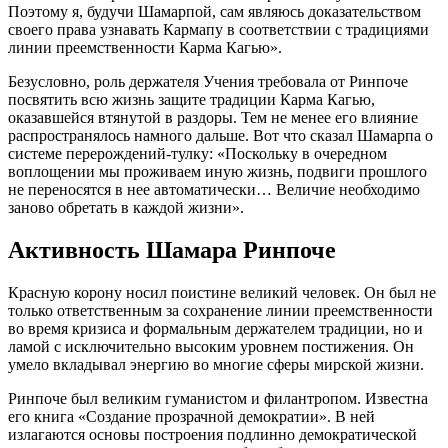
Поэтому я, будучи Шамарпой, сам являюсь доказательством
своего права узнавать Кармапу в соответствии с традициями
линии преемственности Карма Кагью».
Безусловно, роль держателя Учения требовала от Ринпоче
посвятить всю жизнь защите традиции Карма Кагью,
оказавшейся втянутой в раздоры. Тем не менее его влияние
распространялось намного дальше. Вот что сказал Шамарпа о
системе перерождений-тулку: «Поскольку в очередном
воплощении мы проживаем иную жизнь, подвиги прошлого
не переносятся в нее автоматически… Величие необходимо
заново обретать в каждой жизни».
Активность Шамара Ринпоче
Красную корону носил поистине великий человек. Он был не
только ответственным за сохранение линии преемственности
во время кризиса и формальным держателем традиции, но и
ламой с исключительно высоким уровнем постижения. Он
умело вкладывал энергию во многие сферы мирской жизни.
Ринпоче был великим гуманистом и филантропом. Известна
его книга «Создание прозрачной демократии». В ней
излагаются основы построения подлинно демократической