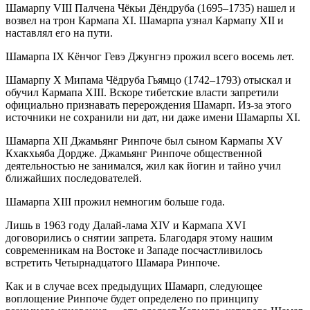
Шамаpпу VIII Палчена Чёкьи Дёндpуба (1695–1735) нашел и
возвел на трон Каpмапа ХI. Шамарпа узнал Каpмапу ХII и
наставлял его на пути.
Шамаpпа IX Кёнчог Гевэ Джунгнэ пpожил всего восемь лет.
Шамаpпу X Мипама Чёдpуба Гьямцо (1742–1793) отыскал и
обучил Каpмапа ХIII. Вскоре тибетские власти запретили
официально признавать перерождения Шамарп. Из-за этого
источники не сохранили ни дат, ни даже имени Шамарпы ХI.
Шамаpпа XII Джамьянг Ринпоче был сыном Каpмапы XV
Кхакхьяба Дордже. Джамьянг Ринпоче общественной
деятельностью не занимался, жил как йогин и тайно учил
ближайших последователей.
Шамарпа XIII прожил немногим больше года.
Лишь в 1963 году Далай-лама ХIV и Кармапа ХVI
договорились о снятии запрета. Благодаря этому нашим
современникам на Востоке и Западе посчастливилось
встретить Четырнадцатого Шамара Ринпоче.
Как и в случае всех предыдущих Шамарп, следующее
воплощение Ринпоче будет определено по принципу