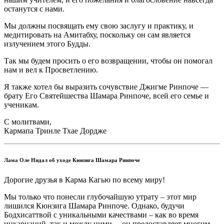
останутся с нами.
Мы должны посвящать ему свою заслугу и практику, и
медитировать на Амитабху, поскольку он сам является
излучением этого Будды.
Так мы будем просить о его возвращении, чтобы он помогал
нам и вел к Просветлению.
Я также хотел бы выразить сочувствие Джигме Ринпоче —
брату Его Святейшества Шамара Ринпоче, всей его семье и
ученикам.
С молитвами,
Кармапа Тринле Тхае Дордже
Лама Оле Нидал об уходе Кюнзига Шамара Ринпоче
Дорогие друзья в Карма Кагью по всему миру!
Мы только что понесли глубочайшую утрату – этот мир
лишился Кюнзига Шамара Ринпоче. Однако, будучи
Бодхисаттвой с уникальными качествами – как во время
инкарнаций, так и между ними, – он предоставляет многим