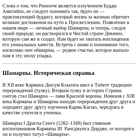
Слова о том, что Ринпоче является излучением Будды
Амитабхи, не следует понимать так, будто он —
практикующий буддист, который жизнь за жизнью обретает
великие достижения на пути к Просветлению. Появление в
нашем мире — личный выбор Шамарпы, и теперь, следуя
своей природе, он растворился в Чистой стране Девачен,
которую сам же и создал. Нам будет не хватать воплощения
его уникальных качеств. Встреча с ними и понимание того,
насколько они обширны, — редкое счастье, которое выпало
нам в эту эпоху упадка.
Шамарпы. Историческая справка
В XII веке Каpмапа Дюсум Кхьенпа ввел в Тибете традицию
пеpеpождений (тулку). Вторым тулку в истории Страны
снегов стал Шамаpпа — лама Красной короны. Начиная с XIII
века Кармапы и Шамарпы находят перерождения друг друга и
передают друг другу поучения Карма Кагью, чередуясь в
качестве учителя и ученика.
Шамаpпа I Дpагпа Сенге (1282–1349) был главным
воспитанником Каpмапы III Рангджунга Доpдже, от котоpого
он и получил титул «Шамаpпа».