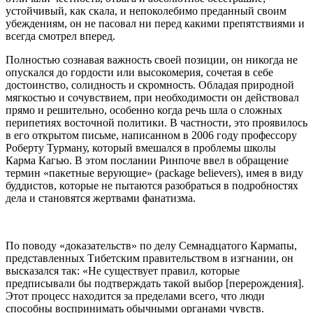
устойчивый, как скала, и непоколебимо преданный своим
убеждениям, он не пасовал ни перед какими препятствиями и
всегда смотрел вперед.
Полностью сознавая важность своей позиции, он никогда не
опускался до гордости или высокомерия, сочетая в себе
достоинство, солидность и скромность. Обладая природной
мягкостью и сочувствием, при необходимости он действовал
прямо и решительно, особенно когда речь шла о сложных
перипетиях восточной политики. В частности, это проявилось
в его открытом письме, написанном в 2006 году профессору
Роберту Турману, который вмешался в проблемы школы
Карма Кагью. В этом послании Ринпоче ввел в обращение
термин «пакетные верующие» (package believers), имея в виду
буддистов, которые не пытаются разобраться в подробностях
дела и становятся жертвами фанатизма.
По поводу «доказательств» по делу Семнадцатого Кармапы,
представленных Тибетским правительством в изгнании, он
высказался так: «Не существует правил, которые
предписывали бы подтверждать такой выбор [перерождения].
Этот процесс находится за пределами всего, что люди
способны воспринимать обычными органами чувств.