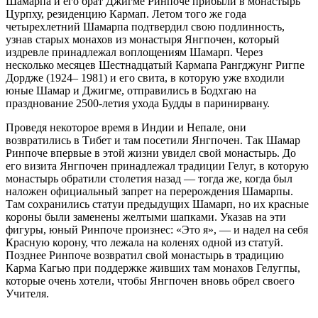
Шамарпа и его брат Джигме Ринпоче прибыли в монастырь
Цурпху, резиденцию Кармап. Летом того же года
четырехлетний Шамарпа подтвердил свою подлинность,
узнав старых монахов из монастыря Янгпочен, который
издревле принадлежал воплощениям Шамарп. Через
несколько месяцев Шестнадцатый Кармапа Рангджунг Ригпе
Дордже (1924– 1981) и его свита, в которую уже входили
юные Шамар и Джигме, отправились в Бодхгаю на
празднование 2500-летия ухода Будды в паринирвану.
Проведя некоторое время в Индии и Непале, они
возвратились в Тибет и там посетили Янгпочен. Так Шамар
Ринпоче впервые в этой жизни увидел свой монастырь. До
его визита Янгпочен принадлежал традиции Гелуг, в которую
монастырь обратили столетия назад — тогда же, когда был
наложен официальный запрет на перерождения Шамарпы.
Там сохранились статуи предыдущих Шамарп, но их красные
короны были заменены желтыми шапками. Указав на эти
фигуры, юный Ринпоче произнес: «Это я», — и надел на себя
Красную корону, что лежала на коленях одной из статуй.
Позднее Ринпоче возвратил свой монастырь в традицию
Карма Кагью при поддержке живших там монахов Гелугпы,
которые очень хотели, чтобы Янгпочен вновь обрел своего
Учителя.