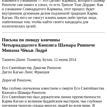
взаимного узнавания — это сделает Кармапа, которого Шамар
Ринпоче сам нашел и узнал, то есть Тринле Тхае Дордже. Как
и узнавание Семнадцатого Кармапы, этот процесс будет
внутренним духовным делом подлинной традиции Карма
Кагью. На него не смогут влиять какие-либо третьи лица,
озабоченные тем, чтобы найти своего кандидата для
политических целей.
Письма по поводу кончины
Четырнадцатого Кюнзига Шамара Ринпоче
Мипама Чёкьи Лодрё
Ташичо-Дзонг Тхимпху, Бутан, 12 июня 2014
Его Святейшеству Джигме Ринпоче
Дагпо Кагью Линг, Франция
Дорогой Ринпоче,
Мы глубоко опечалены известием о смерти Его Святейшества
Кюнзига Шамара Ринпоче.
Его Святейшество был держателем линии преемственности
Карма Кагью и великим буддийским мастером, чьи глубокие
поучения тронули сердца многих людей во всем мире. Я