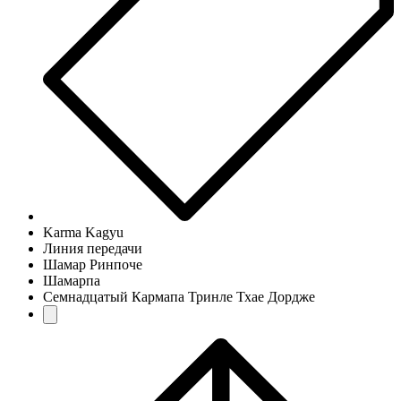
Karma Kagyu
Линия передачи
Шамар Ринпоче
Шамарпа
Семнадцатый Кармапа Тринле Тхае Дордже