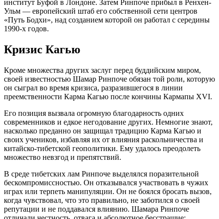
институт Буфой в Лондоне. Затем Ринпоче прибыл в Ренхен-
Ульм — европейский штаб его собственной сети центров
«Путь Бодхи», над созданием которой он работал с середины
1990-х годов.
Кризис Кагью
Кроме множества других заслуг перед буддийским миром,
своей известностью Шамар Ринпоче обязан той роли, которую
он сыграл во время кризиса, разразившегося в линии
преемственности Карма Кагью после кончины Кармапы XVI.
Его позиция вызвала огромную благодарность одних
современников и едкое негодование других. Немногие знают,
насколько преданно он защищал традицию Карма Кагью и
своих учеников, избавляя их от влияния раскольничества и
китайско-тибетской геополитики. Ему удалось преодолеть
множество невзгод и препятствий.
В среде тибетских лам Ринпоче выделялся поразительной
бескомпромиссностью. Он отказывался участвовать в чужих
играх или терпеть манипуляции. Он не боялся бросать вызов,
когда чувствовал, что это правильно, не заботился о своей
репутации и не поддавался влиянию. Шамара Ринпоче
отличали честность, отвага и абсолютное бесстрашие;