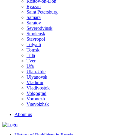
Rostov-on-Don
Ryazan
Saint Petersburg
Samara
Saratov
Severodvinsk
Smolensk
Stavropol
Tolyatti
Tomsk
Tula
Tver
Ufa
Ulan-Ude
Ulyanovsk
Vladimir
Vladivostok
Volgograd
Voronezh
Vsevolzhsk
About us
History of Buddhism in Russia