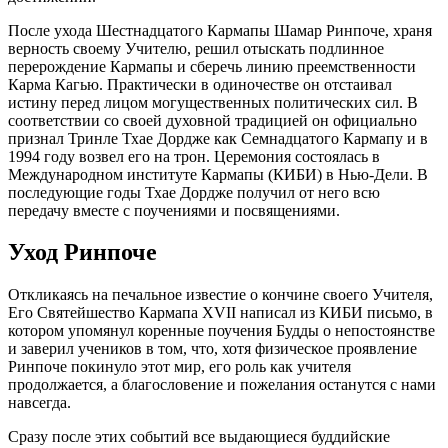
После ухода Шестнадцатого Кармапы Шамар Ринпоче, храня
верность своему Учителю, решил отыскать подлинное
перерождение Кармапы и сберечь линию преемственности
Карма Кагью. Практически в одиночестве он отстаивал
истину перед лицом могущественных политических сил. В
соответствии со своей духовной традицией он официально
признал Тринле Тхае Дордже как Семнадцатого Кармапу и в
1994 году возвел его на трон. Церемония состоялась в
Международном институте Кармапы (КИБИ) в Нью-Дели. В
последующие годы Тхае Дордже получил от него всю
передачу вместе с поучениями и посвящениями.
Уход Ринпоче
Откликаясь на печальное известие о кончине своего Учителя,
Его Святейшество Кармапа XVII написал из КИБИ письмо, в
котором упомянул коренные поучения Будды о непостоянстве
и заверил учеников в том, что, хотя физическое проявление
Ринпоче покинуло этот мир, его роль как учителя
продолжается, а благословение и пожелания останутся с нами
навсегда.
Сразу после этих событий все выдающиеся буддийские