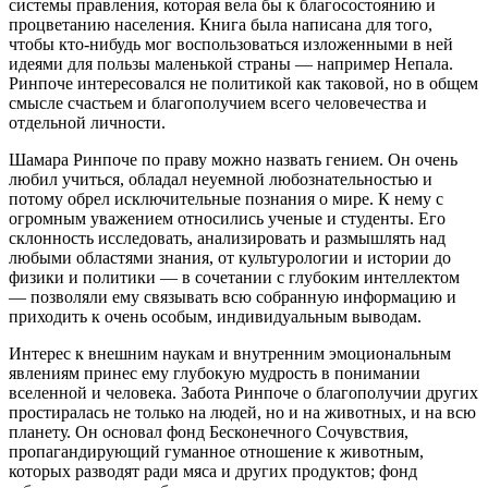
системы правления, которая вела бы к благосостоянию и
процветанию населения. Книга была написана для того,
чтобы кто-нибудь мог воспользоваться изложенными в ней
идеями для пользы маленькой страны — например Непала.
Ринпоче интересовался не политикой как таковой, но в общем
смысле счастьем и благополучием всего человечества и
отдельной личности.
Шамара Ринпоче по праву можно назвать гением. Он очень
любил учиться, обладал неуемной любознательностью и
потому обрел исключительные познания о мире. К нему с
огромным уважением относились ученые и студенты. Его
склонность исследовать, анализировать и размышлять над
любыми областями знания, от культурологии и истории до
физики и политики — в сочетании с глубоким интеллектом
— позволяли ему связывать всю собранную информацию и
приходить к очень особым, индивидуальным выводам.
Интерес к внешним наукам и внутренним эмоциональным
явлениям принес ему глубокую мудрость в понимании
вселенной и человека. Забота Ринпоче о благополучии других
простиралась не только на людей, но и на животных, и на всю
планету. Он основал фонд Бесконечного Сочувствия,
пропагандирующий гуманное отношение к животным,
которых разводят ради мяса и других продуктов; фонд