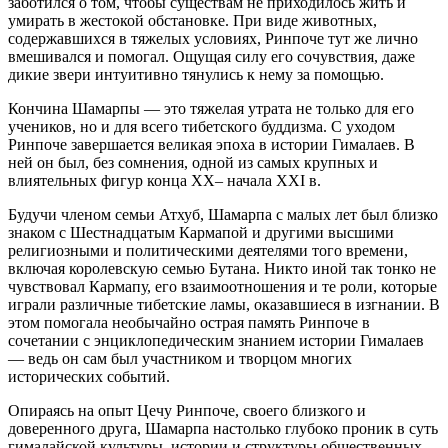
заботился о том, чтобы существам не приходилось жить и
умирать в жестокой обстановке. При виде животных,
содержавшихся в тяжелых условиях, Ринпоче тут же лично
вмешивался и помогал. Ощущая силу его сочувствия, даже
дикие звери интуитивно тянулись к нему за помощью.
Кончина Шамарпы — это тяжелая утрата не только для его
учеников, но и для всего тибетского буддизма. С уходом
Ринпоче завершается великая эпоха в истории Гималаев. В
ней он был, без сомнения, одной из самых крупных и
влиятельных фигур конца XX– начала XXI в.
Будучи членом семьи Атхуб, Шамарпа с малых лет был близко
знаком с Шестнадцатым Кармапой и другими высшими
религиозными и политическими деятелями того времени,
включая королевскую семью Бутана. Никто иной так тонко не
чувствовал Кармапу, его взаимоотношения и те роли, которые
играли различные тибетские ламы, оказавшиеся в изгнании. В
этом помогала необычайно острая память Ринпоче в
сочетании с энциклопедическим знанием истории Гималаев
— ведь он сам был участником и творцом многих
исторических событий.
Опираясь на опыт Цечу Ринпоче, своего близкого и
доверенного друга, Шамарпа настолько глубоко проник в суть
гималайской культуры, истории и структуры общественных