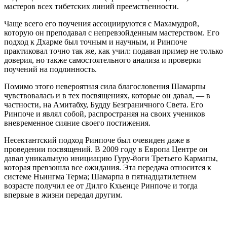
мастеров всех тибетских линий преемственности.
Чаще всего его поучения ассоциируются с Махамудрой,
которую он преподавал с непревзойденным мастерством. Его
подход к Дхарме был точным и научным, и Ринпоче
практиковал точно так же, как учил: подавая пример не только
доверия, но также самостоятельного анализа и проверки
поучений на подлинность.
Помимо этого невероятная сила благословения Шамарпы
чувствовалась и в тех посвящениях, которые он давал, — в
частности, на Амитабху, Будду Безграничного Света. Его
Ринпоче и являл собой, распространяя на своих учеников
вневременное сияние своего постижения.
Несектантский подход Ринпоче был очевиден даже в
проведении посвящений. В 2009 году в Европа Центре он
давал уникальную инициацию Гуру-йоги Третьего Кармапы,
которая превзошла все ожидания. Эта передача относится к
системе Ньингма Терма; Шамарпа в пятнадцатилетнем
возрасте получил ее от Дилго Кхьенце Ринпоче и тогда
впервые в жизни передал другим.