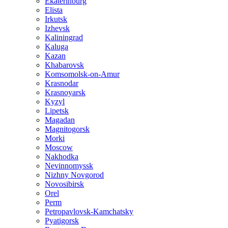
Ekaterinburg
Elista
Irkutsk
Izhevsk
Kaliningrad
Kaluga
Kazan
Khabarovsk
Komsomolsk-on-Amur
Krasnodar
Krasnoyarsk
Kyzyl
Lipetsk
Magadan
Magnitogorsk
Morki
Moscow
Nakhodka
Nevinnomyssk
Nizhny Novgorod
Novosibirsk
Orel
Perm
Petropavlovsk-Kamchatsky
Pyatigorsk