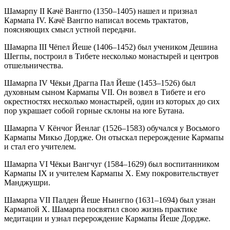
Шамаpпу II Качё Вангпо (1350–1405) нашел и признал
Каpмапа IV. Качё Вангпо написал восемь трактатов,
поясняющих смысл устной передачи.
Шамаpпа III Чёпел Йеше (1406–1452) был учеником Дешина
Шегпы, построил в Тибете несколько монастырей и центров
отшельничества.
Шамаpпа IV Чёкьи Дpагпа Пал Йеше (1453–1526) был
духовным сыном Каpмапы VII. Он возвел в Тибете и его
окрестностях несколько монастырей, один из которых до сих
пор украшает собой горные склоны на юге Бутана.
Шамаpпа V Кёнчог Йенлаг (1526–1583) обучался у Восьмого
Каpмапы Микьо Доpдже. Он отыскал перерождение Кармапы
и стал его учителем.
Шамаpпа VI Чёкьи Вангчуг (1584–1629) был воспитанником
Каpмапы IX и учителем Кармапы X. Ему покровительствует
Манджушри.
Шамаpпа VII Палден Йеше Ньингпо (1631–1694) был узнан
Каpмапой Х. Шамарпа посвятил свою жизнь практике
медитации и узнал перерождение Кармапы Йеше Дордже.