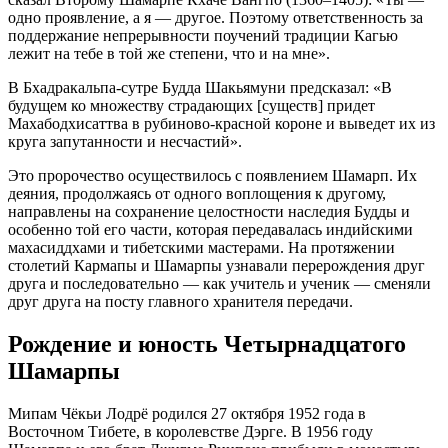
одно проявление, а я — другое. Поэтому ответственность за
поддержание непрерывности поучений традиции Кагью
лежит на тебе в той же степени, что и на мне».
В Бхадракальпа-сутре Будда Шакьямуни предсказал: «В
будущем ко множеству страдающих [существ] придет
Махабодхисаттва в рубиново-красной короне и выведет их из
круга запутанности и несчастий».
Это пророчество осуществилось с появлением Шамарп. Их
деяния, продолжаясь от одного воплощения к другому,
направлены на сохранение целостности наследия Будды и
особенно той его части, которая передавалась индийскими
махасиддхами и тибетскими мастерами. На протяжении
столетий Кармапы и Шамарпы узнавали перерождения друг
друга и последовательно — как учитель и ученик — сменяли
друг друга на посту главного хранителя передачи.
Рождение и юность Четырнадцатого
Шамарпы
Мипам Чёкьи Лодрё родился 27 октября 1952 года в
Восточном Тибете, в королевстве Дэрге. В 1956 году