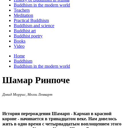
Buddhism in the modern world
Teachers
Meditation
Practical Buddhism
Buddhism and science
Buddhist art
Buddhist poetry
Books
Video
Home
Buddhism
Buddhism in the modern world
Шамар Ринпоче
Дэвид Моррис, Мегги Леннарт
История перерождения Шамарп - Кармап в красной
короне - начинается в тринадцатом веке. Нам довелось
жить в одно время с четырнадцатым воплощением этого