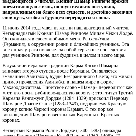
выдающегося Учителя. Кюнзиг Шамар Ринпоче прожил
впечатляющую жизнь, полную великих поступков,
направленных на благо всех существ, и достойно закончил
свой путь, чтобы в будущем переродиться снова.
11 июня 2014 года ушел из жизни наш драгоценный учитель
Четырнадцатый Кюнзиг Шамар Ринпоче Мипам Чёкьи Лодрё.
Он скончался в своем любимом месте Ренхен-Ульм
(Германия), в окружении родни и ближайших учеников. Эта
внезапная утрата повлечет за собой серьезные последствия
для учеников Ринпоче, для буддизма в целом и всего мира.
В духовной иерархии традиции Карма Кагью Шамарпа
занимает вторую ступень после Кармапы. Он является
эманацией Амитабхи, Будды Безграничного Света; это живой
пример проявления Амитабхи в нашем мире в форме
Махабодхисаттвы. Тибетское слово «Шамар» переводится как
«тот, кто носит рубиново-красную корону»; этот титул Третий
Кармапа Рангджунг Дордже (1284–1339) присвоил Первому
Шамарпе Драгпе Сэнге (1283–1349), подарив ему Красную
корону, копию Черной короны Кармап. С тех пор все
воплощения Шамарп известны как Кармапы в Красных
коронах.
Четвертый Кармапа Ролпе Дордже (1340–1383) однажды
сказал Второму Шамарпе Кхачё Вангпо (1360–1405): «Ты —