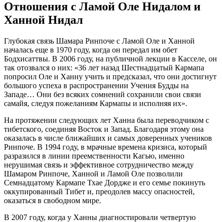
Отношения с Ламой Оле Нидалом и
Ханной Нидал
Глубокая связь Шамара Ринпоче с Ламой Оле и Ханной
началась еще в 1970 году, когда он передал им обет
Бодхисаттвы. В 2006 году, на публичной лекции в Касселе, он
так отозвался о них: «36 лет назад Шестнадцатый Кармапа
попросил Оле и Ханну учить и предсказал, что они достигнут
большого успеха в распространении Учения Будды на
Западе… Они без всяких сомнений сохранили свои связи
самайя, следуя пожеланиям Кармапы и исполняя их».
На протяжении следующих лет Ханна была переводчиком с
тибетского, соединяя Восток и Запад. Благодаря этому она
оказалась в числе ближайших и самых доверенных учеников
Ринпоче. В 1994 году, в мрачные времена кризиса, который
разразился в линии преемственности Кагью, именно
нерушимая связь и эффективное сотрудничество между
Шамаром Ринпоче, Ханной и Ламой Оле позволили
Семнадцатому Кармапе Тхае Дордже и его семье покинуть
оккупированный Тибет и, преодолев массу опасностей,
оказаться в свободном мире.
В 2007 году, когда у Ханны диагностировали четвертую