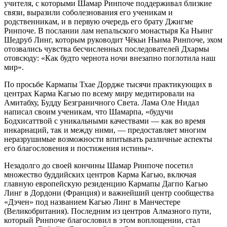
учителя, с которыми Шамар Ринпоче поддерживал близкие
связи, выразили соболезнования его ученикам и
родственникам, и в первую очередь его брату Джигме
Ринпоче. В послании лам непальского монастыря Ка Ньинг
Шедруб Линг, которым руководит Чёкьи Ньима Ринпоче, эхом
отозвались чувства бесчисленных последователей Дхармы
отовсюду: «Как будто чернота ночи внезапно поглотила наш
мир».
По просьбе Кармапы Тхае Дордже тысячи практикующих в
центрах Карма Кагью по всему миру медитировали на
Амитабху, Будду Безграничного Света. Лама Оле Нидал
написал своим ученикам, что Шамарпа, «будучи
Бодхисаттвой с уникальными качествами — как во время
инкарнаций, так и между ними, — предоставляет многим
неразрушимые возможности впитывать различные аспекты
его благословения и постижения истины».
Незадолго до своей кончины Шамар Ринпоче посетил
множество буддийских центров Карма Кагью, включая
главную европейскую резиденцию Кармапы Дагпо Кагью
Линг в Дордони (Франция) и важнейший центр сообщества
«Дэчен» под названием Кагью Линг в Манчестере
(Великобритания). Последним из центров Алмазного пути,
который Ринпоче благословил в этом воплощении, стал