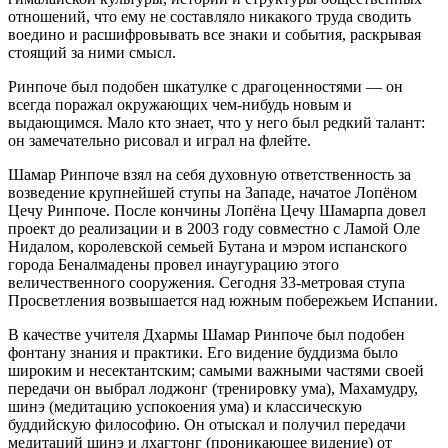
отношений, что ему не составляло никакого труда сводить
воедино и расшифровывать все знаки и события, раскрывая
стоящий за ними смысл.
Ринпоче был подобен шкатулке с драгоценностями — он
всегда поражал окружающих чем-нибудь новым и
выдающимся. Мало кто знает, что у него был редкий талант:
он замечательно рисовал и играл на флейте.
Шамар Ринпоче взял на себя духовную ответственность за
возведение крупнейшей ступы на Западе, начатое Лопёном
Цечу Ринпоче. После кончины Лопёна Цечу Шамарпа довел
проект до реализации и в 2003 году совместно с Ламой Оле
Нидалом, королевской семьей Бутана и мэром испанского
города Беналмадены провел инаугурацию этого
величественного сооружения. Сегодня 33-метровая ступа
Просветления возвышается над южным побережьем Испании.
В качестве учителя Дхармы Шамар Ринпоче был подобен
фонтану знания и практики. Его видение буддизма было
широким и несектантским; самыми важными частями своей
передачи он выбрал лоджонг (тренировку ума), Махамудру,
шинэ (медитацию успокоения ума) и классическую
буддийскую философию. Он отыскал и получил передачи
медитаций шинэ и лхагтонг (проникающее видение) от