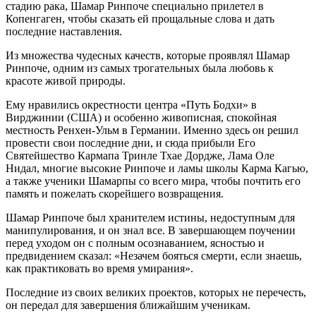
стадию рака, Шамар Ринпоче специально прилетел в
Копенгаген, чтобы сказать ей прощальные слова и дать
последние наставления.
Из множества чудесных качеств, которые проявлял Шамар
Ринпоче, одним из самых трогательных была любовь к
красоте живой природы.
Ему нравились окрестности центра «Путь Бодхи» в
Вирджинии (США) и особенно живописная, спокойная
местность Ренхен-Ульм в Германии. Именно здесь он решил
провести свои последние дни, и сюда прибыли Его
Святейшество Кармапа Тринле Тхае Дордже, Лама Оле
Нидал, многие высокие Ринпоче и ламы школы Карма Кагью,
а также ученики Шамарпы со всего мира, чтобы почтить его
память и пожелать скорейшего возвращения.
Шамар Ринпоче был хранителем истины, недоступным для
манипулирования, и он знал все. В завершающем поучении
перед уходом он с полным осознаванием, ясностью и
предвидением сказал: «Незачем бояться смерти, если знаешь,
как практиковать во время умирания».
Последние из своих великих проектов, которых не перечесть,
он передал для завершения ближайшим ученикам.