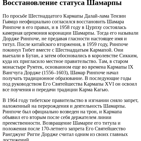
Восстановление статуса Шамарпы
По просьбе Шестнадцатого Кармапы Далай-лама Тензин
Гьямцо неофициально согласился восстановить Шамара
Ринпоче в его правах, и в 1958 году в Цурпху состоялась
камерная церемония коронации Шамарпы. Тогда его называли
Дордже Ринпоче, не предавая гласности настоящее имя и
титул. После китайского вторжения, в 1959 году, Ринпоче
покинул Тибет вместе с Шестнадцатым Кармапой. Они
выехали в Бутан, а затем обосновались в королевстве Сикким,
куда их пригласило местное правительство. Там, в старом
монастыре Румтек, основанном еще во времена Кармапы IX
Вангчуга Дордже (1556–1603), Шамар Ринпоче начал
получать традиционное образование. В последующие годы
под руководством Его Святейшества Кармапы XVI он освоил
все поучения и передачи традиции Карма Кагью.
В 1964 году тибетское правительство в изгнании сняло запрет,
наложенный на перерождения и деятельность Шамарпы.
Ринпоче был официально возведен на трон, и Кармапа
объявил его вторым после себя держателем линии
преемственности. Возвращение Шамарпе его титула и
положения после 170-летнего запрета Его Святейшество
Рангджунг Ригпе Дордже считал одним из своих главных
достижений.